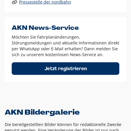
Pressestelle der nordbahn
Alle anderen Logo-Varianten dürfen nur in Ausnahmefällen
eingesetzt werden und bedürfen der vorherigen Absprache
mit der Marketingabteilung.
Diese Ausnahmen sind zum Beispiel:
AKN News-Service
weißes Logo auf anderen farbigen Hintergründen als
Möchten Sie Fahrplanänderungen,
dem AKN Blau,
Störungsmeldungen und aktuelle Informationen direkt
weißes Logo auf Fotohintergründen,
per WhatsApp oder E-Mail erhalten? Dann melden Sie
sich zu unserem kostenlosen News-Service an.
schwarzes Logo für reine Schwarz-Weiß-Umsetzungen
Um das Logo herum muss ein Schutzraum von jeweils einer
Jetzt registrieren
Höhe bzw. Breite des N aus AKN in alle Richtungen
eingehalten werden – ausgehend vom AKN Schriftzug. In
diesem Bereich dürfen keine anderen Logos, Grafikelemente
oder Ähnliches platziert werden.
AKN Bildergalerie
Die bereitgestellten Bilder können für redaktionelle Zwecke
genutzt werden. Eine Veränderung der Bilder ist nur nach