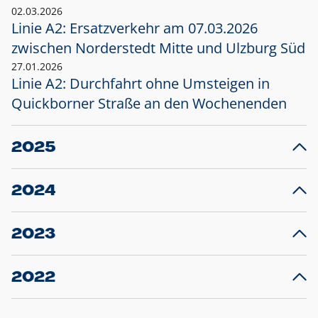
02.03.2026
Linie A2: Ersatzverkehr am 07.03.2026
zwischen Norderstedt Mitte und Ulzburg Süd
27.01.2026
Linie A2: Durchfahrt ohne Umsteigen in
Quickborner Straße an den Wochenenden
2025
23.12.2025
28
Projekt S5: Start der Bauarbeiten am
F
2024
Bahnhof Henstedt-Ulzburg im Januar 2026
10.12.2024
28
Großprojekt S5: Sperrung der Bahnstraße in
F
2023
Ellerau mit Ausweitung des Ersatzverkehrs
20.12.2023
14
Schleswig-Holstein verlängert den
A
2022
Verkehrsvertrag der AKN und bestellt den
T
22.12.2022
12
Expresszug für die Strecke Norderstedt -
Baustart S21 am 16.01.2023: Fahrplan
B