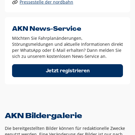
Pressestelle der nordbahn
Alle anderen Logo-Varianten dürfen nur in Ausnahmefällen
eingesetzt werden und bedürfen der vorherigen Absprache
mit der Marketingabteilung.
Diese Ausnahmen sind zum Beispiel:
AKN News-Service
weißes Logo auf anderen farbigen Hintergründen als
Möchten Sie Fahrplanänderungen,
dem AKN Blau,
Störungsmeldungen und aktuelle Informationen direkt
weißes Logo auf Fotohintergründen,
per WhatsApp oder E-Mail erhalten? Dann melden Sie
sich zu unserem kostenlosen News-Service an.
schwarzes Logo für reine Schwarz-Weiß-Umsetzungen
Um das Logo herum muss ein Schutzraum von jeweils einer
Jetzt registrieren
Höhe bzw. Breite des N aus AKN in alle Richtungen
eingehalten werden – ausgehend vom AKN Schriftzug. In
diesem Bereich dürfen keine anderen Logos, Grafikelemente
oder Ähnliches platziert werden.
AKN Bildergalerie
Die bereitgestellten Bilder können für redaktionelle Zwecke
genutzt werden. Eine Veränderung der Bilder ist nur nach