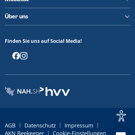
Fundsachen
Häufige Fragen
Barrierefreies Reisen
Über uns
Erklärung Barrierefreiheit
Historie
Medienportal
Finden Sie uns auf Social Media!
Offenlegungen
|
|
|
AGB
Datenschutz
Impressum
|
AKN Beekeeper
Cookie-Einstellungen