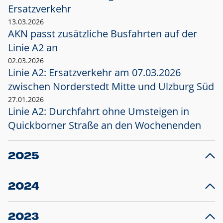
Ersatzverkehr
13.03.2026
AKN passt zusätzliche Busfahrten auf der
Linie A2 an
02.03.2026
Linie A2: Ersatzverkehr am 07.03.2026
zwischen Norderstedt Mitte und Ulzburg Süd
27.01.2026
Linie A2: Durchfahrt ohne Umsteigen in
Quickborner Straße an den Wochenenden
2025
23.12.2025
28
Projekt S5: Start der Bauarbeiten am
F
2024
Bahnhof Henstedt-Ulzburg im Januar 2026
10.12.2024
28
Großprojekt S5: Sperrung der Bahnstraße in
F
2023