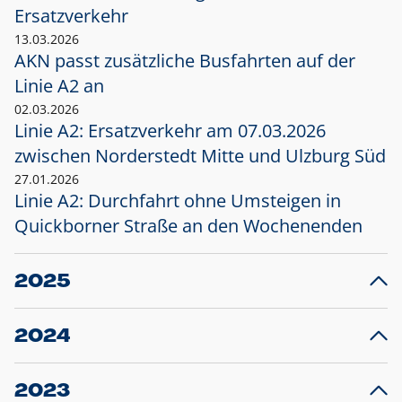
Ersatzverkehr
13.03.2026
AKN passt zusätzliche Busfahrten auf der
Linie A2 an
02.03.2026
Linie A2: Ersatzverkehr am 07.03.2026
zwischen Norderstedt Mitte und Ulzburg Süd
27.01.2026
Linie A2: Durchfahrt ohne Umsteigen in
Quickborner Straße an den Wochenenden
2025
23.12.2025
28
Projekt S5: Start der Bauarbeiten am
F
2024
Bahnhof Henstedt-Ulzburg im Januar 2026
10.12.2024
28
Großprojekt S5: Sperrung der Bahnstraße in
F
2023