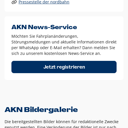
Pressestelle der nordbahn
Alle anderen Logo-Varianten dürfen nur in Ausnahmefällen
eingesetzt werden und bedürfen der vorherigen Absprache
mit der Marketingabteilung.
Diese Ausnahmen sind zum Beispiel:
AKN News-Service
weißes Logo auf anderen farbigen Hintergründen als
Möchten Sie Fahrplanänderungen,
dem AKN Blau,
Störungsmeldungen und aktuelle Informationen direkt
weißes Logo auf Fotohintergründen,
per WhatsApp oder E-Mail erhalten? Dann melden Sie
sich zu unserem kostenlosen News-Service an.
schwarzes Logo für reine Schwarz-Weiß-Umsetzungen
Um das Logo herum muss ein Schutzraum von jeweils einer
Jetzt registrieren
Höhe bzw. Breite des N aus AKN in alle Richtungen
eingehalten werden – ausgehend vom AKN Schriftzug. In
diesem Bereich dürfen keine anderen Logos, Grafikelemente
oder Ähnliches platziert werden.
AKN Bildergalerie
Die bereitgestellten Bilder können für redaktionelle Zwecke
genutzt werden. Eine Veränderung der Bilder ist nur nach