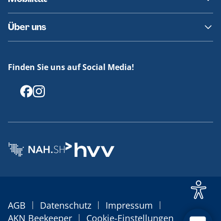
Fundsachen
Häufige Fragen
Barrierefreies Reisen
Über uns
Erklärung Barrierefreiheit
Historie
Medienportal
Finden Sie uns auf Social Media!
Offenlegungen
|
|
|
AGB
Datenschutz
Impressum
|
AKN Beekeeper
Cookie-Einstellungen