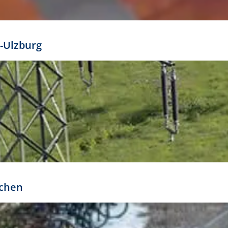
mathöhe. Daraus ergeben sich für gängige Formate
out:
-Ulzburg
r oder kleiner gesetzt werden. Dazu bedarf es jedoch
bteilung.
rchen