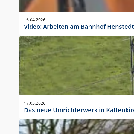
Anwendungsgröße im Layout:
Die Logohöhe beträgt 4 – 10 % der jeweiligen For
16.04.2026
folgende fest definierte Anwendungsgrößen im Lay
Video: Arbeiten am Bahnhof Henstedt
DIN A4 – 11 mm hoch (4 %)
DIN A3 – 15 mm hoch (5 %)
DIN A1 – 39 mm hoch (5 %)
DIN lang – 10 mm hoch (5 %)
1080 x 1080 px – 78 px hoch (7 %)
In Ausnahmefällen darf das Logo jedoch auch größe
stets der vorherigen Absprache mit der Marketinga
17.03.2026
Das neue Umrichterwerk in Kaltenki