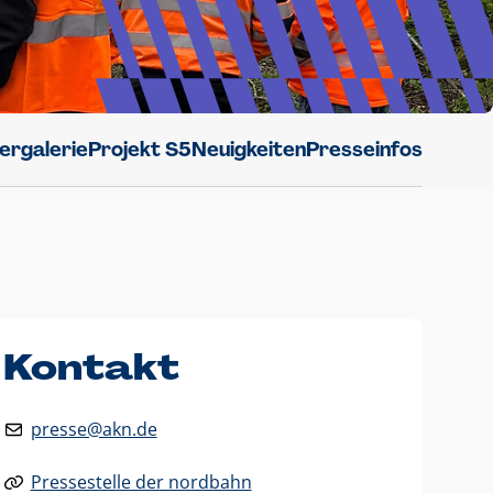
dergalerie
Projekt S5
Neuigkeiten
Presseinfos
Kontakt
presse@akn.de
Pressestelle der nordbahn