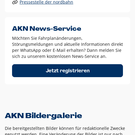
Pressestelle der nordbahn
Alle anderen Logo-Varianten dürfen nur in Ausnahmefällen
eingesetzt werden und bedürfen der vorherigen Absprache
mit der Marketingabteilung.
Diese Ausnahmen sind zum Beispiel:
AKN News-Service
weißes Logo auf anderen farbigen Hintergründen als
Möchten Sie Fahrplanänderungen,
dem AKN Blau,
Störungsmeldungen und aktuelle Informationen direkt
weißes Logo auf Fotohintergründen,
per WhatsApp oder E-Mail erhalten? Dann melden Sie
sich zu unserem kostenlosen News-Service an.
schwarzes Logo für reine Schwarz-Weiß-Umsetzungen
Um das Logo herum muss ein Schutzraum von jeweils einer
Jetzt registrieren
Höhe bzw. Breite des N aus AKN in alle Richtungen
eingehalten werden – ausgehend vom AKN Schriftzug. In
diesem Bereich dürfen keine anderen Logos, Grafikelemente
oder Ähnliches platziert werden.
AKN Bildergalerie
Die bereitgestellten Bilder können für redaktionelle Zwecke
genutzt werden. Eine Veränderung der Bilder ist nur nach