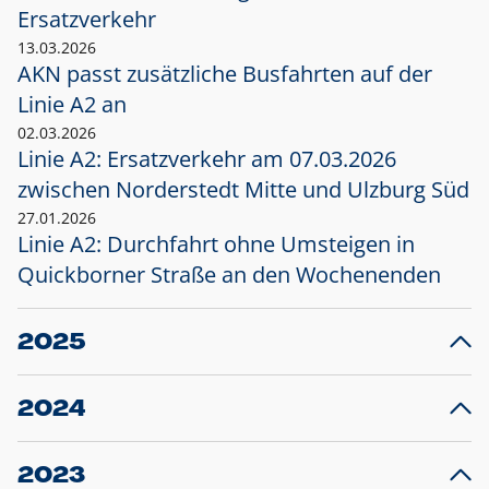
Ersatzverkehr
13.03.2026
AKN passt zusätzliche Busfahrten auf der
Linie A2 an
02.03.2026
Linie A2: Ersatzverkehr am 07.03.2026
zwischen Norderstedt Mitte und Ulzburg Süd
27.01.2026
Linie A2: Durchfahrt ohne Umsteigen in
Quickborner Straße an den Wochenenden
2025
23.12.2025
28
Projekt S5: Start der Bauarbeiten am
F
2024
Bahnhof Henstedt-Ulzburg im Januar 2026
10.12.2024
28
Großprojekt S5: Sperrung der Bahnstraße in
F
2023