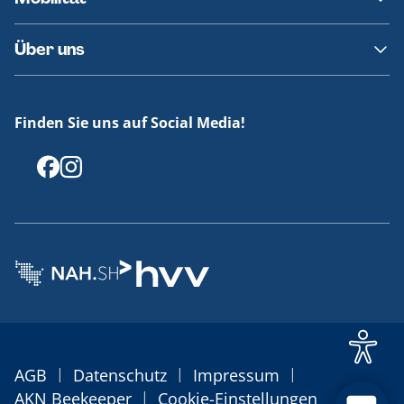
Fundsachen
Häufige Fragen
Barrierefreies Reisen
Über uns
Erklärung Barrierefreiheit
Historie
Medienportal
Finden Sie uns auf Social Media!
Offenlegungen
|
|
|
AGB
Datenschutz
Impressum
|
AKN Beekeeper
Cookie-Einstellungen