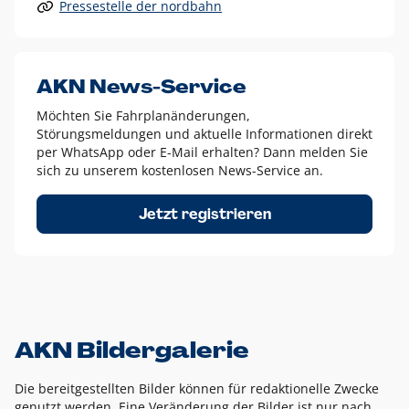
Pressestelle der nordbahn
Alle anderen Logo-Varianten dürfen nur in Ausnahmefällen
eingesetzt werden und bedürfen der vorherigen Absprache
mit der Marketingabteilung.
Diese Ausnahmen sind zum Beispiel:
AKN News-Service
weißes Logo auf anderen farbigen Hintergründen als
Möchten Sie Fahrplanänderungen,
dem AKN Blau,
Störungsmeldungen und aktuelle Informationen direkt
weißes Logo auf Fotohintergründen,
per WhatsApp oder E-Mail erhalten? Dann melden Sie
sich zu unserem kostenlosen News-Service an.
schwarzes Logo für reine Schwarz-Weiß-Umsetzungen
Um das Logo herum muss ein Schutzraum von jeweils einer
Jetzt registrieren
Höhe bzw. Breite des N aus AKN in alle Richtungen
eingehalten werden – ausgehend vom AKN Schriftzug. In
diesem Bereich dürfen keine anderen Logos, Grafikelemente
oder Ähnliches platziert werden.
AKN Bildergalerie
Die bereitgestellten Bilder können für redaktionelle Zwecke
genutzt werden. Eine Veränderung der Bilder ist nur nach