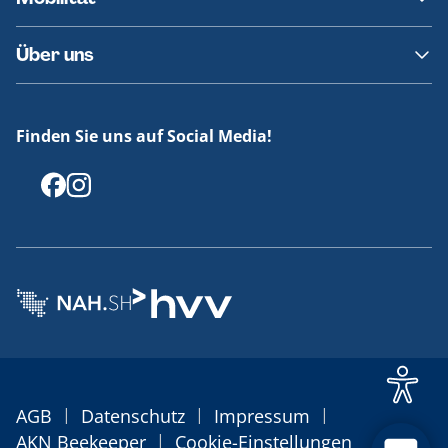
Fundsachen
Häufige Fragen
Barrierefreies Reisen
Über uns
Erklärung Barrierefreiheit
Historie
Medienportal
Finden Sie uns auf Social Media!
Offenlegungen
|
|
|
AGB
Datenschutz
Impressum
|
AKN Beekeeper
Cookie-Einstellungen