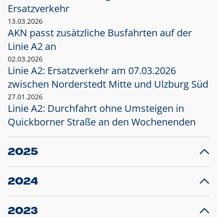
Ersatzverkehr
13.03.2026
AKN passt zusätzliche Busfahrten auf der
Linie A2 an
02.03.2026
Linie A2: Ersatzverkehr am 07.03.2026
zwischen Norderstedt Mitte und Ulzburg Süd
27.01.2026
Linie A2: Durchfahrt ohne Umsteigen in
Quickborner Straße an den Wochenenden
2025
23.12.2025
28
Projekt S5: Start der Bauarbeiten am
F
2024
Bahnhof Henstedt-Ulzburg im Januar 2026
10.12.2024
28
Großprojekt S5: Sperrung der Bahnstraße in
F
2023