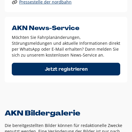
Pressestelle der nordbahn
Alle anderen Logo-Varianten dürfen nur in Ausnahmefällen
eingesetzt werden und bedürfen der vorherigen Absprache
mit der Marketingabteilung.
Diese Ausnahmen sind zum Beispiel:
AKN News-Service
weißes Logo auf anderen farbigen Hintergründen als
Möchten Sie Fahrplanänderungen,
dem AKN Blau,
Störungsmeldungen und aktuelle Informationen direkt
weißes Logo auf Fotohintergründen,
per WhatsApp oder E-Mail erhalten? Dann melden Sie
sich zu unserem kostenlosen News-Service an.
schwarzes Logo für reine Schwarz-Weiß-Umsetzungen
Um das Logo herum muss ein Schutzraum von jeweils einer
Jetzt registrieren
Höhe bzw. Breite des N aus AKN in alle Richtungen
eingehalten werden – ausgehend vom AKN Schriftzug. In
diesem Bereich dürfen keine anderen Logos, Grafikelemente
oder Ähnliches platziert werden.
AKN Bildergalerie
Die bereitgestellten Bilder können für redaktionelle Zwecke
genutzt werden. Eine Veränderung der Bilder ist nur nach