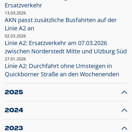
Ersatzverkehr
13.03.2026
AKN passt zusätzliche Busfahrten auf der
Linie A2 an
02.03.2026
Linie A2: Ersatzverkehr am 07.03.2026
zwischen Norderstedt Mitte und Ulzburg Süd
27.01.2026
Linie A2: Durchfahrt ohne Umsteigen in
Quickborner Straße an den Wochenenden
2025
23.12.2025
28
Projekt S5: Start der Bauarbeiten am
F
2024
Bahnhof Henstedt-Ulzburg im Januar 2026
10.12.2024
28
Großprojekt S5: Sperrung der Bahnstraße in
F
2023