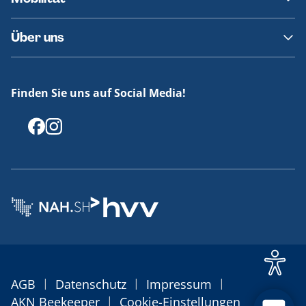
Fundsachen
Häufige Fragen
Barrierefreies Reisen
Über uns
Erklärung Barrierefreiheit
Historie
Medienportal
Finden Sie uns auf Social Media!
Offenlegungen
|
|
|
AGB
Datenschutz
Impressum
|
AKN Beekeeper
Cookie-Einstellungen