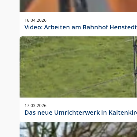
Anwendungsgröße im Layout:
Die Logohöhe beträgt 4 – 10 % der jeweiligen For
16.04.2026
folgende fest definierte Anwendungsgrößen im Lay
Video: Arbeiten am Bahnhof Henstedt
DIN A4 – 11 mm hoch (4 %)
DIN A3 – 15 mm hoch (5 %)
DIN A1 – 39 mm hoch (5 %)
DIN lang – 10 mm hoch (5 %)
1080 x 1080 px – 78 px hoch (7 %)
In Ausnahmefällen darf das Logo jedoch auch größe
stets der vorherigen Absprache mit der Marketinga
17.03.2026
Das neue Umrichterwerk in Kaltenki