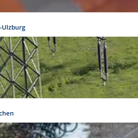
mathöhe. Daraus ergeben sich für gängige Formate
out:
-Ulzburg
r oder kleiner gesetzt werden. Dazu bedarf es jedoch
bteilung.
rchen