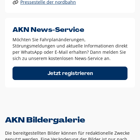
Pressestelle der nordbahn
Alle anderen Logo-Varianten dürfen nur in Ausnahmefällen
eingesetzt werden und bedürfen der vorherigen Absprache
mit der Marketingabteilung.
Diese Ausnahmen sind zum Beispiel:
AKN News-Service
weißes Logo auf anderen farbigen Hintergründen als
Möchten Sie Fahrplanänderungen,
dem AKN Blau,
Störungsmeldungen und aktuelle Informationen direkt
weißes Logo auf Fotohintergründen,
per WhatsApp oder E-Mail erhalten? Dann melden Sie
sich zu unserem kostenlosen News-Service an.
schwarzes Logo für reine Schwarz-Weiß-Umsetzungen
Um das Logo herum muss ein Schutzraum von jeweils einer
Jetzt registrieren
Höhe bzw. Breite des N aus AKN in alle Richtungen
eingehalten werden – ausgehend vom AKN Schriftzug. In
diesem Bereich dürfen keine anderen Logos, Grafikelemente
oder Ähnliches platziert werden.
AKN Bildergalerie
Die bereitgestellten Bilder können für redaktionelle Zwecke
genutzt werden. Eine Veränderung der Bilder ist nur nach