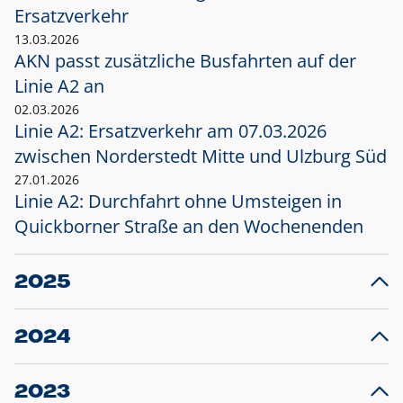
Ersatzverkehr
13.03.2026
AKN passt zusätzliche Busfahrten auf der
Linie A2 an
02.03.2026
Linie A2: Ersatzverkehr am 07.03.2026
zwischen Norderstedt Mitte und Ulzburg Süd
27.01.2026
Linie A2: Durchfahrt ohne Umsteigen in
Quickborner Straße an den Wochenenden
2025
23.12.2025
28
Projekt S5: Start der Bauarbeiten am
F
2024
Bahnhof Henstedt-Ulzburg im Januar 2026
10.12.2024
28
Großprojekt S5: Sperrung der Bahnstraße in
F
2023