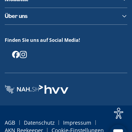
Fundsachen
Häufige Fragen
Barrierefreies Reisen
Über uns
Erklärung Barrierefreiheit
Historie
Medienportal
Finden Sie uns auf Social Media!
Offenlegungen
|
|
|
AGB
Datenschutz
Impressum
|
AKN Beekeeper
Cookie-Einstellungen