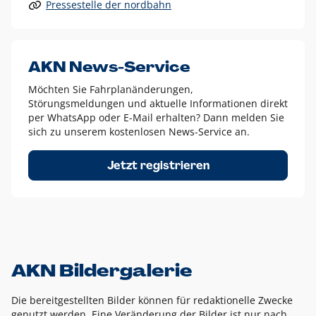
Pressestelle der nordbahn
Alle anderen Logo-Varianten dürfen nur in Ausnahmefällen
eingesetzt werden und bedürfen der vorherigen Absprache
mit der Marketingabteilung.
Diese Ausnahmen sind zum Beispiel:
AKN News-Service
weißes Logo auf anderen farbigen Hintergründen als
Möchten Sie Fahrplanänderungen,
dem AKN Blau,
Störungsmeldungen und aktuelle Informationen direkt
weißes Logo auf Fotohintergründen,
per WhatsApp oder E-Mail erhalten? Dann melden Sie
sich zu unserem kostenlosen News-Service an.
schwarzes Logo für reine Schwarz-Weiß-Umsetzungen
Um das Logo herum muss ein Schutzraum von jeweils einer
Jetzt registrieren
Höhe bzw. Breite des N aus AKN in alle Richtungen
eingehalten werden – ausgehend vom AKN Schriftzug. In
diesem Bereich dürfen keine anderen Logos, Grafikelemente
oder Ähnliches platziert werden.
AKN Bildergalerie
Die bereitgestellten Bilder können für redaktionelle Zwecke
genutzt werden. Eine Veränderung der Bilder ist nur nach