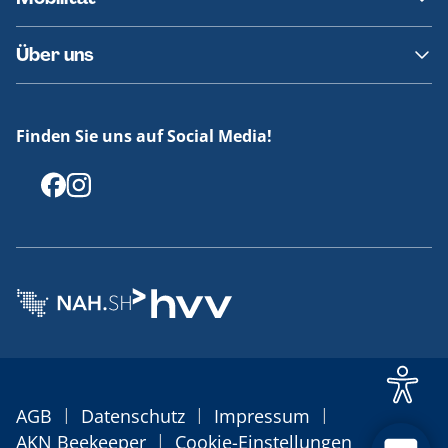
Fundsachen
Häufige Fragen
Barrierefreies Reisen
Über uns
Erklärung Barrierefreiheit
Historie
Medienportal
Finden Sie uns auf Social Media!
Offenlegungen
|
|
|
AGB
Datenschutz
Impressum
|
AKN Beekeeper
Cookie-Einstellungen