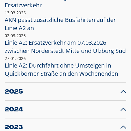
Ersatzverkehr
13.03.2026
AKN passt zusätzliche Busfahrten auf der
Linie A2 an
02.03.2026
Linie A2: Ersatzverkehr am 07.03.2026
zwischen Norderstedt Mitte und Ulzburg Süd
27.01.2026
Linie A2: Durchfahrt ohne Umsteigen in
Quickborner Straße an den Wochenenden
2025
23.12.2025
28
Projekt S5: Start der Bauarbeiten am
F
2024
Bahnhof Henstedt-Ulzburg im Januar 2026
10.12.2024
28
Großprojekt S5: Sperrung der Bahnstraße in
F
2023