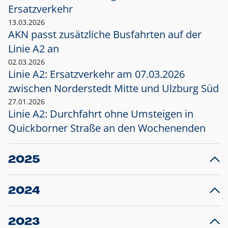
Ersatzverkehr
13.03.2026
AKN passt zusätzliche Busfahrten auf der
Linie A2 an
02.03.2026
Linie A2: Ersatzverkehr am 07.03.2026
zwischen Norderstedt Mitte und Ulzburg Süd
27.01.2026
Linie A2: Durchfahrt ohne Umsteigen in
Quickborner Straße an den Wochenenden
2025
23.12.2025
28
Projekt S5: Start der Bauarbeiten am
F
2024
Bahnhof Henstedt-Ulzburg im Januar 2026
10.12.2024
28
Großprojekt S5: Sperrung der Bahnstraße in
F
2023