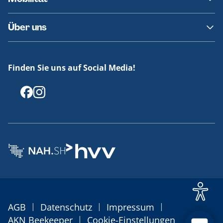
Fundsachen
Häufige Fragen
Barrierefreies Reisen
Über uns
Erklärung Barrierefreiheit
Historie
Medienportal
Finden Sie uns auf Social Media!
Offenlegungen
|
|
|
AGB
Datenschutz
Impressum
|
AKN Beekeeper
Cookie-Einstellungen