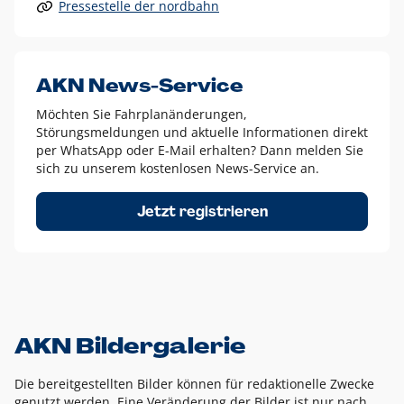
Pressestelle der nordbahn
Alle anderen Logo-Varianten dürfen nur in Ausnahmefällen
eingesetzt werden und bedürfen der vorherigen Absprache
mit der Marketingabteilung.
Diese Ausnahmen sind zum Beispiel:
AKN News-Service
weißes Logo auf anderen farbigen Hintergründen als
Möchten Sie Fahrplanänderungen,
dem AKN Blau,
Störungsmeldungen und aktuelle Informationen direkt
weißes Logo auf Fotohintergründen,
per WhatsApp oder E-Mail erhalten? Dann melden Sie
sich zu unserem kostenlosen News-Service an.
schwarzes Logo für reine Schwarz-Weiß-Umsetzungen
Um das Logo herum muss ein Schutzraum von jeweils einer
Jetzt registrieren
Höhe bzw. Breite des N aus AKN in alle Richtungen
eingehalten werden – ausgehend vom AKN Schriftzug. In
diesem Bereich dürfen keine anderen Logos, Grafikelemente
oder Ähnliches platziert werden.
AKN Bildergalerie
Die bereitgestellten Bilder können für redaktionelle Zwecke
genutzt werden. Eine Veränderung der Bilder ist nur nach