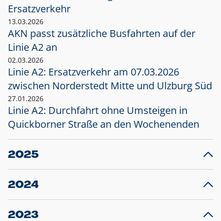
Ersatzverkehr
13.03.2026
AKN passt zusätzliche Busfahrten auf der
Linie A2 an
02.03.2026
Linie A2: Ersatzverkehr am 07.03.2026
zwischen Norderstedt Mitte und Ulzburg Süd
27.01.2026
Linie A2: Durchfahrt ohne Umsteigen in
Quickborner Straße an den Wochenenden
2025
23.12.2025
28
Projekt S5: Start der Bauarbeiten am
F
2024
Bahnhof Henstedt-Ulzburg im Januar 2026
10.12.2024
28
Großprojekt S5: Sperrung der Bahnstraße in
F
2023