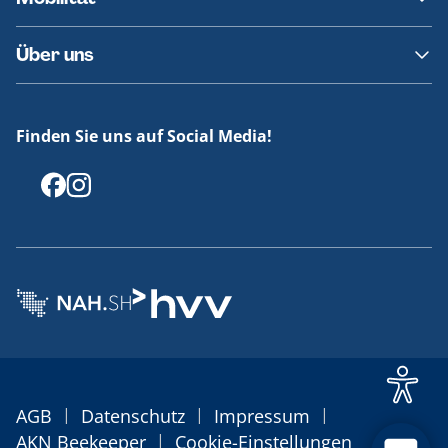
Fundsachen
Häufige Fragen
Barrierefreies Reisen
Über uns
Erklärung Barrierefreiheit
Historie
Medienportal
Finden Sie uns auf Social Media!
Offenlegungen
|
|
|
AGB
Datenschutz
Impressum
|
AKN Beekeeper
Cookie-Einstellungen