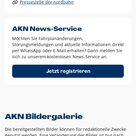
Pressestelle der nordbahn
Alle anderen Logo-Varianten dürfen nur in Ausnahmefällen
eingesetzt werden und bedürfen der vorherigen Absprache
mit der Marketingabteilung.
Diese Ausnahmen sind zum Beispiel:
AKN News-Service
weißes Logo auf anderen farbigen Hintergründen als
Möchten Sie Fahrplanänderungen,
dem AKN Blau,
Störungsmeldungen und aktuelle Informationen direkt
weißes Logo auf Fotohintergründen,
per WhatsApp oder E-Mail erhalten? Dann melden Sie
sich zu unserem kostenlosen News-Service an.
schwarzes Logo für reine Schwarz-Weiß-Umsetzungen
Um das Logo herum muss ein Schutzraum von jeweils einer
Jetzt registrieren
Höhe bzw. Breite des N aus AKN in alle Richtungen
eingehalten werden – ausgehend vom AKN Schriftzug. In
diesem Bereich dürfen keine anderen Logos, Grafikelemente
oder Ähnliches platziert werden.
AKN Bildergalerie
Die bereitgestellten Bilder können für redaktionelle Zwecke
genutzt werden. Eine Veränderung der Bilder ist nur nach