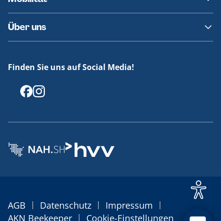
Fundsachen
Häufige Fragen
Barrierefreies Reisen
Über uns
Erklärung Barrierefreiheit
Historie
Medienportal
Finden Sie uns auf Social Media!
Offenlegungen
|
|
|
AGB
Datenschutz
Impressum
|
AKN Beekeeper
Cookie-Einstellungen