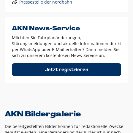
Pressestelle der nordbahn
Alle anderen Logo-Varianten dürfen nur in Ausnahmefällen
eingesetzt werden und bedürfen der vorherigen Absprache
mit der Marketingabteilung.
Diese Ausnahmen sind zum Beispiel:
AKN News-Service
weißes Logo auf anderen farbigen Hintergründen als
Möchten Sie Fahrplanänderungen,
dem AKN Blau,
Störungsmeldungen und aktuelle Informationen direkt
weißes Logo auf Fotohintergründen,
per WhatsApp oder E-Mail erhalten? Dann melden Sie
sich zu unserem kostenlosen News-Service an.
schwarzes Logo für reine Schwarz-Weiß-Umsetzungen
Um das Logo herum muss ein Schutzraum von jeweils einer
Jetzt registrieren
Höhe bzw. Breite des N aus AKN in alle Richtungen
eingehalten werden – ausgehend vom AKN Schriftzug. In
diesem Bereich dürfen keine anderen Logos, Grafikelemente
oder Ähnliches platziert werden.
AKN Bildergalerie
Die bereitgestellten Bilder können für redaktionelle Zwecke
genutzt werden. Eine Veränderung der Bilder ist nur nach