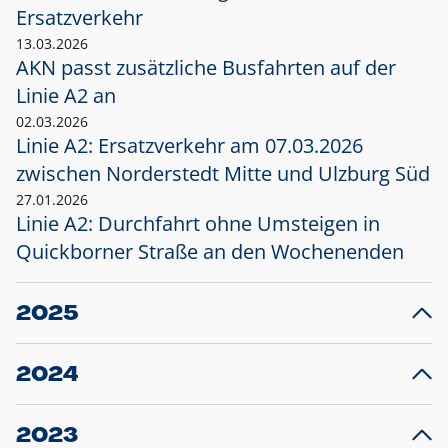
Ersatzverkehr
13.03.2026
AKN passt zusätzliche Busfahrten auf der
Linie A2 an
02.03.2026
Linie A2: Ersatzverkehr am 07.03.2026
zwischen Norderstedt Mitte und Ulzburg Süd
27.01.2026
Linie A2: Durchfahrt ohne Umsteigen in
Quickborner Straße an den Wochenenden
2025
23.12.2025
28
Projekt S5: Start der Bauarbeiten am
F
2024
Bahnhof Henstedt-Ulzburg im Januar 2026
10.12.2024
28
Großprojekt S5: Sperrung der Bahnstraße in
F
2023