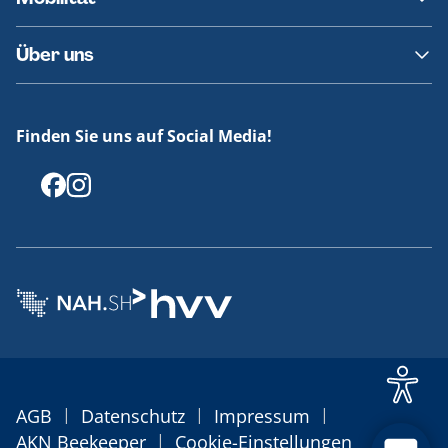
Fundsachen
Häufige Fragen
Barrierefreies Reisen
Über uns
Erklärung Barrierefreiheit
Historie
Medienportal
Finden Sie uns auf Social Media!
Offenlegungen
|
|
|
AGB
Datenschutz
Impressum
|
AKN Beekeeper
Cookie-Einstellungen