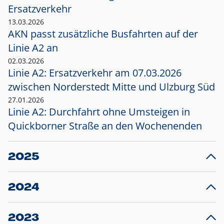
Ersatzverkehr
13.03.2026
AKN passt zusätzliche Busfahrten auf der
Linie A2 an
02.03.2026
Linie A2: Ersatzverkehr am 07.03.2026
zwischen Norderstedt Mitte und Ulzburg Süd
27.01.2026
Linie A2: Durchfahrt ohne Umsteigen in
Quickborner Straße an den Wochenenden
2025
23.12.2025
28
Projekt S5: Start der Bauarbeiten am
F
2024
Bahnhof Henstedt-Ulzburg im Januar 2026
10.12.2024
28
Großprojekt S5: Sperrung der Bahnstraße in
F
2023