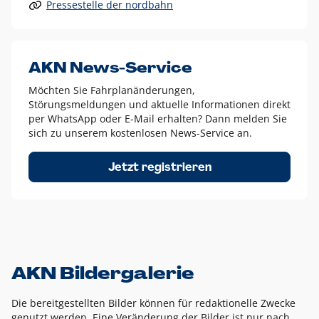
Pressestelle der nordbahn
Alle anderen Logo-Varianten dürfen nur in Ausnahmefällen
eingesetzt werden und bedürfen der vorherigen Absprache
mit der Marketingabteilung.
Diese Ausnahmen sind zum Beispiel:
AKN News-Service
weißes Logo auf anderen farbigen Hintergründen als
Möchten Sie Fahrplanänderungen,
dem AKN Blau,
Störungsmeldungen und aktuelle Informationen direkt
weißes Logo auf Fotohintergründen,
per WhatsApp oder E-Mail erhalten? Dann melden Sie
sich zu unserem kostenlosen News-Service an.
schwarzes Logo für reine Schwarz-Weiß-Umsetzungen
Um das Logo herum muss ein Schutzraum von jeweils einer
Jetzt registrieren
Höhe bzw. Breite des N aus AKN in alle Richtungen
eingehalten werden – ausgehend vom AKN Schriftzug. In
diesem Bereich dürfen keine anderen Logos, Grafikelemente
oder Ähnliches platziert werden.
AKN Bildergalerie
Die bereitgestellten Bilder können für redaktionelle Zwecke
genutzt werden. Eine Veränderung der Bilder ist nur nach