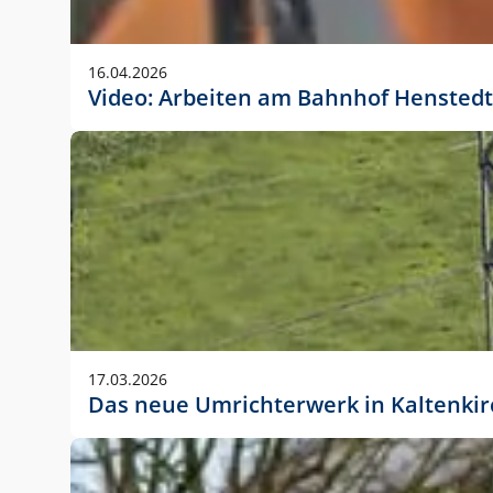
Anwendungsgröße im Layout:
Die Logohöhe beträgt 4 – 10 % der jeweiligen For
16.04.2026
folgende fest definierte Anwendungsgrößen im Lay
Video: Arbeiten am Bahnhof Henstedt
DIN A4 – 11 mm hoch (4 %)
DIN A3 – 15 mm hoch (5 %)
DIN A1 – 39 mm hoch (5 %)
DIN lang – 10 mm hoch (5 %)
1080 x 1080 px – 78 px hoch (7 %)
In Ausnahmefällen darf das Logo jedoch auch größe
stets der vorherigen Absprache mit der Marketinga
17.03.2026
Das neue Umrichterwerk in Kaltenki