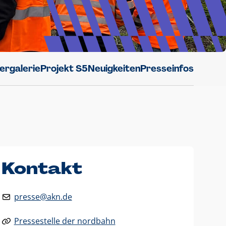
dergalerie
Projekt S5
Neuigkeiten
Presseinfos
Kontakt
presse@akn.de
Pressestelle der nordbahn