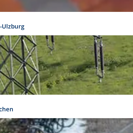
mathöhe. Daraus ergeben sich für gängige Formate
out:
-Ulzburg
r oder kleiner gesetzt werden. Dazu bedarf es jedoch
bteilung.
rchen