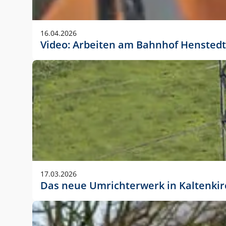
Anwendungsgröße im Layout:
Die Logohöhe beträgt 4 – 10 % der jeweiligen For
16.04.2026
folgende fest definierte Anwendungsgrößen im Lay
Video: Arbeiten am Bahnhof Henstedt
DIN A4 – 11 mm hoch (4 %)
DIN A3 – 15 mm hoch (5 %)
DIN A1 – 39 mm hoch (5 %)
DIN lang – 10 mm hoch (5 %)
1080 x 1080 px – 78 px hoch (7 %)
In Ausnahmefällen darf das Logo jedoch auch größe
stets der vorherigen Absprache mit der Marketinga
17.03.2026
Das neue Umrichterwerk in Kaltenki