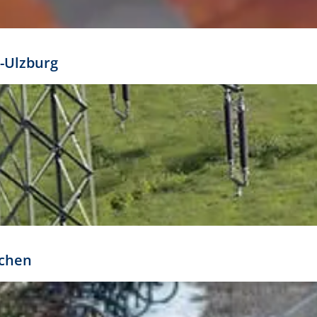
mathöhe. Daraus ergeben sich für gängige Formate
out:
-Ulzburg
r oder kleiner gesetzt werden. Dazu bedarf es jedoch
bteilung.
rchen