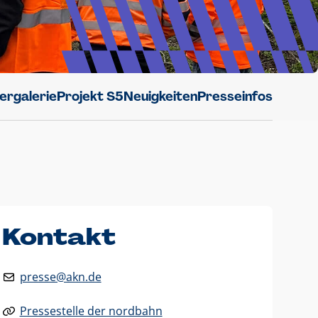
dergalerie
Projekt S5
Neuigkeiten
Presseinfos
Kontakt
presse@akn.de
Pressestelle der nordbahn