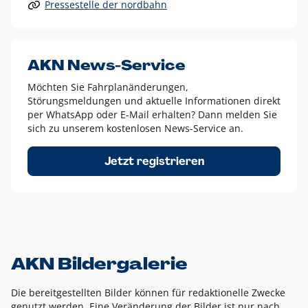
Pressestelle der nordbahn
Alle anderen Logo-Varianten dürfen nur in Ausnahmefällen
eingesetzt werden und bedürfen der vorherigen Absprache
mit der Marketingabteilung.
Diese Ausnahmen sind zum Beispiel:
AKN News-Service
weißes Logo auf anderen farbigen Hintergründen als
Möchten Sie Fahrplanänderungen,
dem AKN Blau,
Störungsmeldungen und aktuelle Informationen direkt
weißes Logo auf Fotohintergründen,
per WhatsApp oder E-Mail erhalten? Dann melden Sie
sich zu unserem kostenlosen News-Service an.
schwarzes Logo für reine Schwarz-Weiß-Umsetzungen
Um das Logo herum muss ein Schutzraum von jeweils einer
Jetzt registrieren
Höhe bzw. Breite des N aus AKN in alle Richtungen
eingehalten werden – ausgehend vom AKN Schriftzug. In
diesem Bereich dürfen keine anderen Logos, Grafikelemente
oder Ähnliches platziert werden.
AKN Bildergalerie
Die bereitgestellten Bilder können für redaktionelle Zwecke
genutzt werden. Eine Veränderung der Bilder ist nur nach