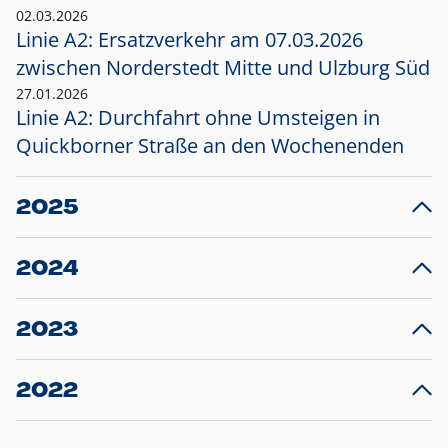
02.03.2026
Linie A2: Ersatzverkehr am 07.03.2026
zwischen Norderstedt Mitte und Ulzburg Süd
27.01.2026
Linie A2: Durchfahrt ohne Umsteigen in
Quickborner Straße an den Wochenenden
2025
23.12.2025
28
Projekt S5: Start der Bauarbeiten am
F
2024
Bahnhof Henstedt-Ulzburg im Januar 2026
10.12.2024
28
Großprojekt S5: Sperrung der Bahnstraße in
F
2023
Ellerau mit Ausweitung des Ersatzverkehrs
20.12.2023
14
Schleswig-Holstein verlängert den
A
2022
Verkehrsvertrag der AKN und bestellt den
T
22.12.2022
12
Expresszug für die Strecke Norderstedt -
Baustart S21 am 16.01.2023: Fahrplan
B