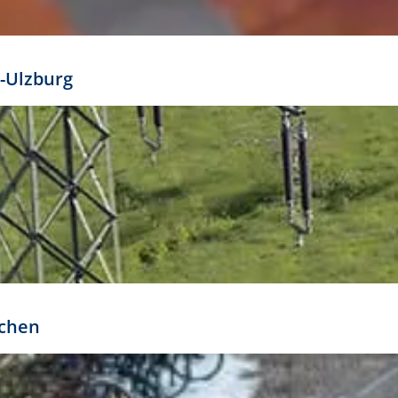
mathöhe. Daraus ergeben sich für gängige Formate
out:
-Ulzburg
r oder kleiner gesetzt werden. Dazu bedarf es jedoch
bteilung.
rchen