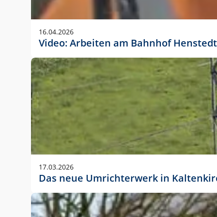
Anwendungsgröße im Layout:
Die Logohöhe beträgt 4 – 10 % der jeweiligen For
16.04.2026
folgende fest definierte Anwendungsgrößen im Lay
Video: Arbeiten am Bahnhof Henstedt
DIN A4 – 11 mm hoch (4 %)
DIN A3 – 15 mm hoch (5 %)
DIN A1 – 39 mm hoch (5 %)
DIN lang – 10 mm hoch (5 %)
1080 x 1080 px – 78 px hoch (7 %)
In Ausnahmefällen darf das Logo jedoch auch größe
stets der vorherigen Absprache mit der Marketinga
17.03.2026
Das neue Umrichterwerk in Kaltenki