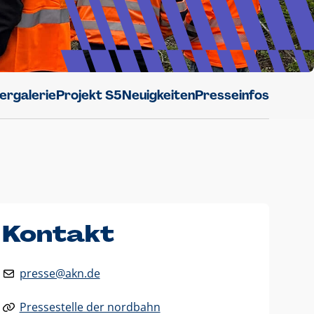
dergalerie
Projekt S5
Neuigkeiten
Presseinfos
Kontakt
presse@akn.de
Pressestelle der nordbahn