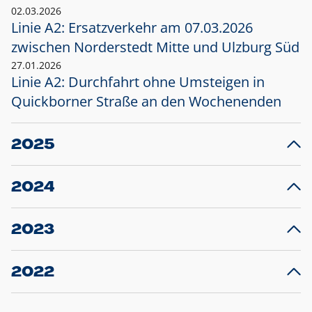
02.03.2026
Linie A2: Ersatzverkehr am 07.03.2026
zwischen Norderstedt Mitte und Ulzburg Süd
27.01.2026
Linie A2: Durchfahrt ohne Umsteigen in
Quickborner Straße an den Wochenenden
2025
23.12.2025
28
Projekt S5: Start der Bauarbeiten am
F
2024
Bahnhof Henstedt-Ulzburg im Januar 2026
10.12.2024
28
Großprojekt S5: Sperrung der Bahnstraße in
F
2023
Ellerau mit Ausweitung des Ersatzverkehrs
20.12.2023
14
Schleswig-Holstein verlängert den
A
2022
Verkehrsvertrag der AKN und bestellt den
T
22.12.2022
12
Expresszug für die Strecke Norderstedt -
Baustart S21 am 16.01.2023: Fahrplan
B