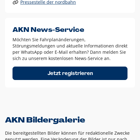
Pressestelle der nordbahn
Alle anderen Logo-Varianten dürfen nur in Ausnahmefällen
eingesetzt werden und bedürfen der vorherigen Absprache
mit der Marketingabteilung.
Diese Ausnahmen sind zum Beispiel:
AKN News-Service
weißes Logo auf anderen farbigen Hintergründen als
Möchten Sie Fahrplanänderungen,
dem AKN Blau,
Störungsmeldungen und aktuelle Informationen direkt
weißes Logo auf Fotohintergründen,
per WhatsApp oder E-Mail erhalten? Dann melden Sie
sich zu unserem kostenlosen News-Service an.
schwarzes Logo für reine Schwarz-Weiß-Umsetzungen
Um das Logo herum muss ein Schutzraum von jeweils einer
Jetzt registrieren
Höhe bzw. Breite des N aus AKN in alle Richtungen
eingehalten werden – ausgehend vom AKN Schriftzug. In
diesem Bereich dürfen keine anderen Logos, Grafikelemente
oder Ähnliches platziert werden.
AKN Bildergalerie
Die bereitgestellten Bilder können für redaktionelle Zwecke
genutzt werden. Eine Veränderung der Bilder ist nur nach