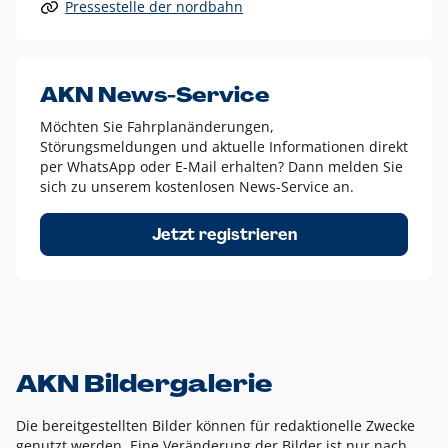
Pressestelle der nordbahn
Alle anderen Logo-Varianten dürfen nur in Ausnahmefällen
eingesetzt werden und bedürfen der vorherigen Absprache
mit der Marketingabteilung.
Diese Ausnahmen sind zum Beispiel:
AKN News-Service
weißes Logo auf anderen farbigen Hintergründen als
Möchten Sie Fahrplanänderungen,
dem AKN Blau,
Störungsmeldungen und aktuelle Informationen direkt
weißes Logo auf Fotohintergründen,
per WhatsApp oder E-Mail erhalten? Dann melden Sie
sich zu unserem kostenlosen News-Service an.
schwarzes Logo für reine Schwarz-Weiß-Umsetzungen
Um das Logo herum muss ein Schutzraum von jeweils einer
Jetzt registrieren
Höhe bzw. Breite des N aus AKN in alle Richtungen
eingehalten werden – ausgehend vom AKN Schriftzug. In
diesem Bereich dürfen keine anderen Logos, Grafikelemente
oder Ähnliches platziert werden.
AKN Bildergalerie
Die bereitgestellten Bilder können für redaktionelle Zwecke
genutzt werden. Eine Veränderung der Bilder ist nur nach