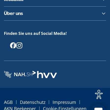
Fundsachen
Häufige Fragen
Barrierefreies Reisen
Über uns
Erklärung Barrierefreiheit
Historie
Medienportal
Finden Sie uns auf Social Media!
Offenlegungen
|
|
|
AGB
Datenschutz
Impressum
|
AKN Beekeeper
Cookie-Einstellungen