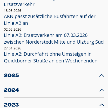
Ersatzverkehr
13.03.2026
AKN passt zusätzliche Busfahrten auf der
Linie A2 an
02.03.2026
Linie A2: Ersatzverkehr am 07.03.2026
zwischen Norderstedt Mitte und Ulzburg Süd
27.01.2026
Linie A2: Durchfahrt ohne Umsteigen in
Quickborner Straße an den Wochenenden
2025
23.12.2025
28
Projekt S5: Start der Bauarbeiten am
F
2024
Bahnhof Henstedt-Ulzburg im Januar 2026
10.12.2024
28
Großprojekt S5: Sperrung der Bahnstraße in
F
2023