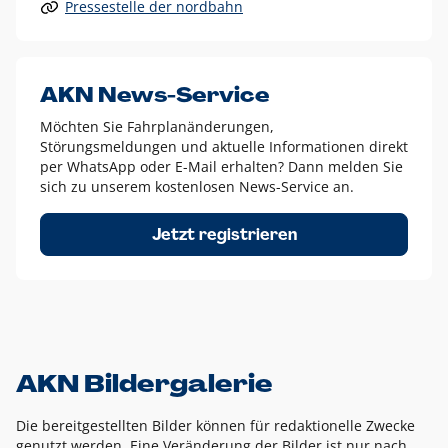
Pressestelle der nordbahn
Alle anderen Logo-Varianten dürfen nur in Ausnahmefällen
eingesetzt werden und bedürfen der vorherigen Absprache
mit der Marketingabteilung.
Diese Ausnahmen sind zum Beispiel:
AKN News-Service
weißes Logo auf anderen farbigen Hintergründen als
Möchten Sie Fahrplanänderungen,
dem AKN Blau,
Störungsmeldungen und aktuelle Informationen direkt
weißes Logo auf Fotohintergründen,
per WhatsApp oder E-Mail erhalten? Dann melden Sie
sich zu unserem kostenlosen News-Service an.
schwarzes Logo für reine Schwarz-Weiß-Umsetzungen
Um das Logo herum muss ein Schutzraum von jeweils einer
Jetzt registrieren
Höhe bzw. Breite des N aus AKN in alle Richtungen
eingehalten werden – ausgehend vom AKN Schriftzug. In
diesem Bereich dürfen keine anderen Logos, Grafikelemente
oder Ähnliches platziert werden.
AKN Bildergalerie
Die bereitgestellten Bilder können für redaktionelle Zwecke
genutzt werden. Eine Veränderung der Bilder ist nur nach