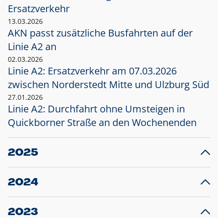
Ersatzverkehr
13.03.2026
AKN passt zusätzliche Busfahrten auf der
Linie A2 an
02.03.2026
Linie A2: Ersatzverkehr am 07.03.2026
zwischen Norderstedt Mitte und Ulzburg Süd
27.01.2026
Linie A2: Durchfahrt ohne Umsteigen in
Quickborner Straße an den Wochenenden
2025
23.12.2025
28
Projekt S5: Start der Bauarbeiten am
F
2024
Bahnhof Henstedt-Ulzburg im Januar 2026
10.12.2024
28
Großprojekt S5: Sperrung der Bahnstraße in
F
2023