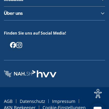
Fundsachen
Häufige Fragen
Barrierefreies Reisen
Über uns
Erklärung Barrierefreiheit
Historie
Medienportal
Finden Sie uns auf Social Media!
Offenlegungen
|
|
|
AGB
Datenschutz
Impressum
|
AKN Beekeeper
Cookie-Einstellungen