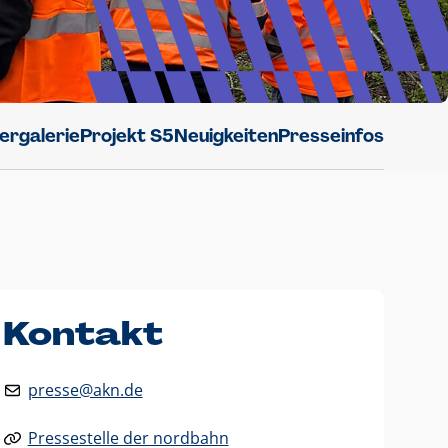
dergalerie
Projekt S5
Neuigkeiten
Presseinfos
Kontakt
presse@akn.de
Pressestelle der nordbahn