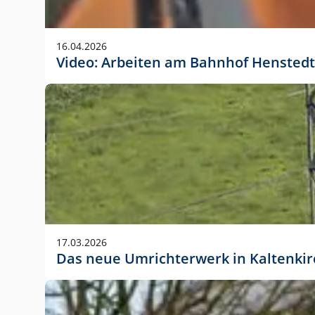
Anwendungsgröße im Layout:
Die Logohöhe beträgt 4 – 10 % der jeweiligen For
16.04.2026
folgende fest definierte Anwendungsgrößen im Lay
Video: Arbeiten am Bahnhof Henstedt
DIN A4 – 11 mm hoch (4 %)
DIN A3 – 15 mm hoch (5 %)
DIN A1 – 39 mm hoch (5 %)
DIN lang – 10 mm hoch (5 %)
1080 x 1080 px – 78 px hoch (7 %)
In Ausnahmefällen darf das Logo jedoch auch größe
stets der vorherigen Absprache mit der Marketinga
17.03.2026
Das neue Umrichterwerk in Kaltenki