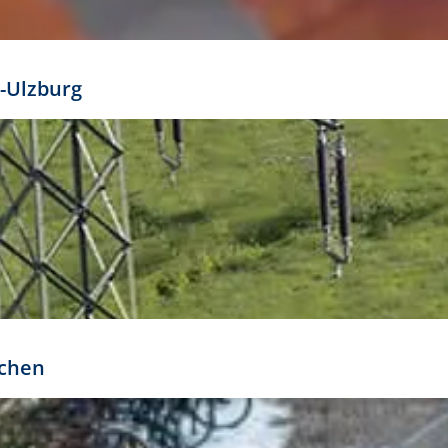
mathöhe. Daraus ergeben sich für gängige Formate
out:
-Ulzburg
r oder kleiner gesetzt werden. Dazu bedarf es jedoch
bteilung.
rchen