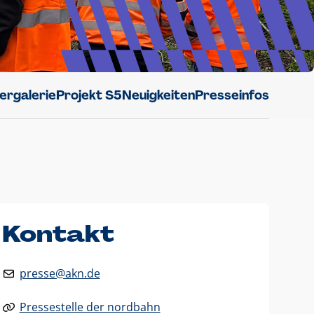
dergalerie
Projekt S5
Neuigkeiten
Presseinfos
Kontakt
presse@akn.de
Pressestelle der nordbahn