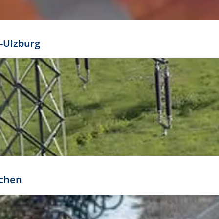
mathöhe. Daraus ergeben sich für gängige Formate
out:
-Ulzburg
r oder kleiner gesetzt werden. Dazu bedarf es jedoch
bteilung.
rchen