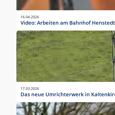
Anwendungsgröße im Layout:
Die Logohöhe beträgt 4 – 10 % der jeweiligen For
16.04.2026
folgende fest definierte Anwendungsgrößen im Lay
Video: Arbeiten am Bahnhof Henstedt
DIN A4 – 11 mm hoch (4 %)
DIN A3 – 15 mm hoch (5 %)
DIN A1 – 39 mm hoch (5 %)
DIN lang – 10 mm hoch (5 %)
1080 x 1080 px – 78 px hoch (7 %)
In Ausnahmefällen darf das Logo jedoch auch größe
stets der vorherigen Absprache mit der Marketinga
17.03.2026
Das neue Umrichterwerk in Kaltenki