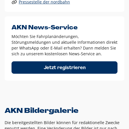
Pressestelle der nordbahn
Alle anderen Logo-Varianten dürfen nur in Ausnahmefällen
eingesetzt werden und bedürfen der vorherigen Absprache
mit der Marketingabteilung.
Diese Ausnahmen sind zum Beispiel:
AKN News-Service
weißes Logo auf anderen farbigen Hintergründen als
Möchten Sie Fahrplanänderungen,
dem AKN Blau,
Störungsmeldungen und aktuelle Informationen direkt
weißes Logo auf Fotohintergründen,
per WhatsApp oder E-Mail erhalten? Dann melden Sie
sich zu unserem kostenlosen News-Service an.
schwarzes Logo für reine Schwarz-Weiß-Umsetzungen
Um das Logo herum muss ein Schutzraum von jeweils einer
Jetzt registrieren
Höhe bzw. Breite des N aus AKN in alle Richtungen
eingehalten werden – ausgehend vom AKN Schriftzug. In
diesem Bereich dürfen keine anderen Logos, Grafikelemente
oder Ähnliches platziert werden.
AKN Bildergalerie
Die bereitgestellten Bilder können für redaktionelle Zwecke
genutzt werden. Eine Veränderung der Bilder ist nur nach