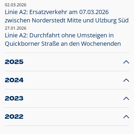
02.03.2026
Linie A2: Ersatzverkehr am 07.03.2026
zwischen Norderstedt Mitte und Ulzburg Süd
27.01.2026
Linie A2: Durchfahrt ohne Umsteigen in
Quickborner Straße an den Wochenenden
2025
23.12.2025
28
Projekt S5: Start der Bauarbeiten am
F
2024
Bahnhof Henstedt-Ulzburg im Januar 2026
10.12.2024
28
Großprojekt S5: Sperrung der Bahnstraße in
F
2023
Ellerau mit Ausweitung des Ersatzverkehrs
20.12.2023
14
Schleswig-Holstein verlängert den
A
2022
Verkehrsvertrag der AKN und bestellt den
T
22.12.2022
12
Expresszug für die Strecke Norderstedt -
Baustart S21 am 16.01.2023: Fahrplan
B