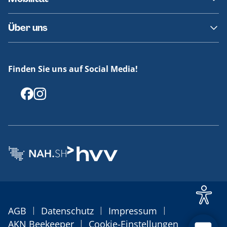
Fundsachen
Häufige Fragen
Barrierefreies Reisen
Über uns
Erklärung Barrierefreiheit
Historie
Medienportal
Finden Sie uns auf Social Media!
Offenlegungen
|
|
|
AGB
Datenschutz
Impressum
|
AKN Beekeeper
Cookie-Einstellungen