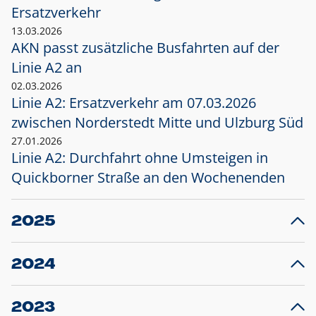
Ersatzverkehr
13.03.2026
AKN passt zusätzliche Busfahrten auf der
Linie A2 an
02.03.2026
Linie A2: Ersatzverkehr am 07.03.2026
zwischen Norderstedt Mitte und Ulzburg Süd
27.01.2026
Linie A2: Durchfahrt ohne Umsteigen in
Quickborner Straße an den Wochenenden
2025
23.12.2025
28
Projekt S5: Start der Bauarbeiten am
F
2024
Bahnhof Henstedt-Ulzburg im Januar 2026
10.12.2024
28
Großprojekt S5: Sperrung der Bahnstraße in
F
2023