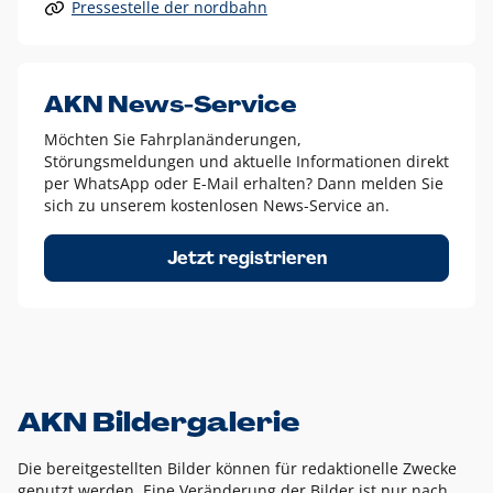
Pressestelle der nordbahn
Alle anderen Logo-Varianten dürfen nur in Ausnahmefällen
eingesetzt werden und bedürfen der vorherigen Absprache
mit der Marketingabteilung.
Diese Ausnahmen sind zum Beispiel:
AKN News-Service
weißes Logo auf anderen farbigen Hintergründen als
Möchten Sie Fahrplanänderungen,
dem AKN Blau,
Störungsmeldungen und aktuelle Informationen direkt
weißes Logo auf Fotohintergründen,
per WhatsApp oder E-Mail erhalten? Dann melden Sie
sich zu unserem kostenlosen News-Service an.
schwarzes Logo für reine Schwarz-Weiß-Umsetzungen
Um das Logo herum muss ein Schutzraum von jeweils einer
Jetzt registrieren
Höhe bzw. Breite des N aus AKN in alle Richtungen
eingehalten werden – ausgehend vom AKN Schriftzug. In
diesem Bereich dürfen keine anderen Logos, Grafikelemente
oder Ähnliches platziert werden.
AKN Bildergalerie
Die bereitgestellten Bilder können für redaktionelle Zwecke
genutzt werden. Eine Veränderung der Bilder ist nur nach