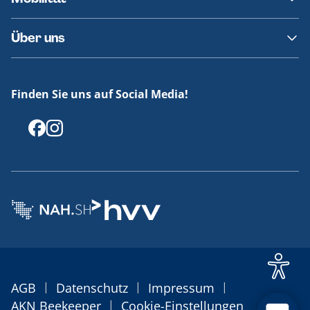
Fundsachen
Häufige Fragen
Barrierefreies Reisen
Über uns
Erklärung Barrierefreiheit
Historie
Medienportal
Finden Sie uns auf Social Media!
Offenlegungen
|
|
|
AGB
Datenschutz
Impressum
|
AKN Beekeeper
Cookie-Einstellungen