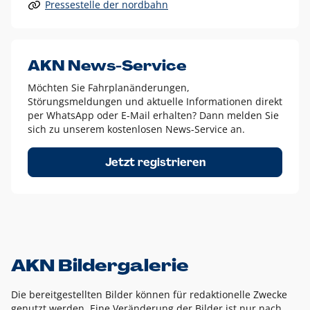
Pressestelle der nordbahn
Alle anderen Logo-Varianten dürfen nur in Ausnahmefällen
eingesetzt werden und bedürfen der vorherigen Absprache
mit der Marketingabteilung.
Diese Ausnahmen sind zum Beispiel:
AKN News-Service
weißes Logo auf anderen farbigen Hintergründen als
Möchten Sie Fahrplanänderungen,
dem AKN Blau,
Störungsmeldungen und aktuelle Informationen direkt
weißes Logo auf Fotohintergründen,
per WhatsApp oder E-Mail erhalten? Dann melden Sie
sich zu unserem kostenlosen News-Service an.
schwarzes Logo für reine Schwarz-Weiß-Umsetzungen
Um das Logo herum muss ein Schutzraum von jeweils einer
Jetzt registrieren
Höhe bzw. Breite des N aus AKN in alle Richtungen
eingehalten werden – ausgehend vom AKN Schriftzug. In
diesem Bereich dürfen keine anderen Logos, Grafikelemente
oder Ähnliches platziert werden.
AKN Bildergalerie
Die bereitgestellten Bilder können für redaktionelle Zwecke
genutzt werden. Eine Veränderung der Bilder ist nur nach