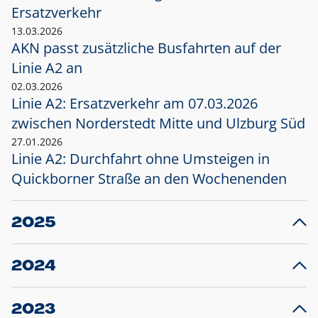
Ersatzverkehr
13.03.2026
AKN passt zusätzliche Busfahrten auf der
Linie A2 an
02.03.2026
Linie A2: Ersatzverkehr am 07.03.2026
zwischen Norderstedt Mitte und Ulzburg Süd
27.01.2026
Linie A2: Durchfahrt ohne Umsteigen in
Quickborner Straße an den Wochenenden
2025
23.12.2025
28
Projekt S5: Start der Bauarbeiten am
F
2024
Bahnhof Henstedt-Ulzburg im Januar 2026
10.12.2024
28
Großprojekt S5: Sperrung der Bahnstraße in
F
2023