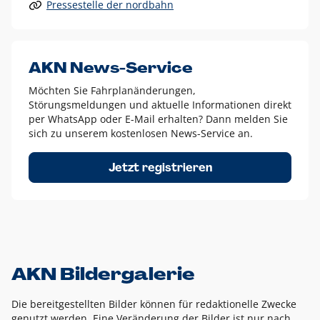
Pressestelle der nordbahn
Alle anderen Logo-Varianten dürfen nur in Ausnahmefällen
eingesetzt werden und bedürfen der vorherigen Absprache
mit der Marketingabteilung.
Diese Ausnahmen sind zum Beispiel:
AKN News-Service
weißes Logo auf anderen farbigen Hintergründen als
Möchten Sie Fahrplanänderungen,
dem AKN Blau,
Störungsmeldungen und aktuelle Informationen direkt
weißes Logo auf Fotohintergründen,
per WhatsApp oder E-Mail erhalten? Dann melden Sie
sich zu unserem kostenlosen News-Service an.
schwarzes Logo für reine Schwarz-Weiß-Umsetzungen
Um das Logo herum muss ein Schutzraum von jeweils einer
Jetzt registrieren
Höhe bzw. Breite des N aus AKN in alle Richtungen
eingehalten werden – ausgehend vom AKN Schriftzug. In
diesem Bereich dürfen keine anderen Logos, Grafikelemente
oder Ähnliches platziert werden.
AKN Bildergalerie
Die bereitgestellten Bilder können für redaktionelle Zwecke
genutzt werden. Eine Veränderung der Bilder ist nur nach