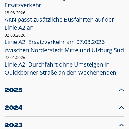
Ersatzverkehr
13.03.2026
AKN passt zusätzliche Busfahrten auf der
Linie A2 an
02.03.2026
Linie A2: Ersatzverkehr am 07.03.2026
zwischen Norderstedt Mitte und Ulzburg Süd
27.01.2026
Linie A2: Durchfahrt ohne Umsteigen in
Quickborner Straße an den Wochenenden
2025
23.12.2025
28
Projekt S5: Start der Bauarbeiten am
F
2024
Bahnhof Henstedt-Ulzburg im Januar 2026
10.12.2024
28
Großprojekt S5: Sperrung der Bahnstraße in
F
2023