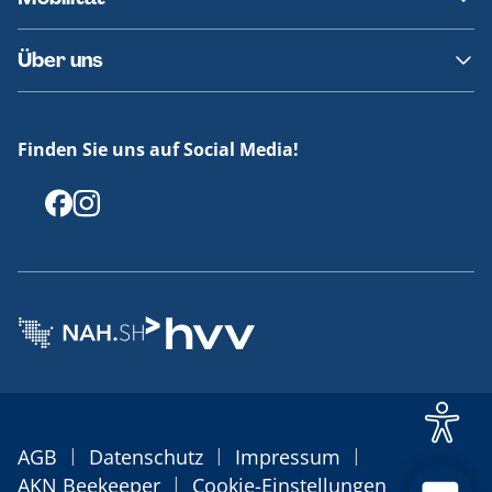
Fundsachen
Häufige Fragen
Barrierefreies Reisen
Über uns
Erklärung Barrierefreiheit
Historie
Medienportal
Finden Sie uns auf Social Media!
Offenlegungen
|
|
|
AGB
Datenschutz
Impressum
|
AKN Beekeeper
Cookie-Einstellungen