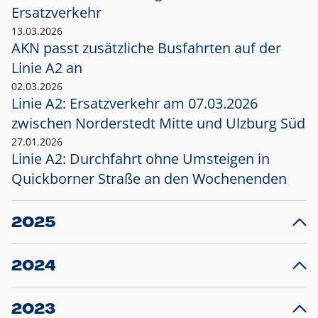
Ersatzverkehr
13.03.2026
AKN passt zusätzliche Busfahrten auf der
Linie A2 an
02.03.2026
Linie A2: Ersatzverkehr am 07.03.2026
zwischen Norderstedt Mitte und Ulzburg Süd
27.01.2026
Linie A2: Durchfahrt ohne Umsteigen in
Quickborner Straße an den Wochenenden
2025
23.12.2025
28
Projekt S5: Start der Bauarbeiten am
F
2024
Bahnhof Henstedt-Ulzburg im Januar 2026
10.12.2024
28
Großprojekt S5: Sperrung der Bahnstraße in
F
2023