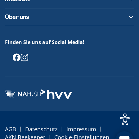
Fundsachen
Häufige Fragen
Barrierefreies Reisen
Über uns
Erklärung Barrierefreiheit
Historie
Medienportal
Finden Sie uns auf Social Media!
Offenlegungen
|
|
|
AGB
Datenschutz
Impressum
|
AKN Beekeeper
Cookie-Einstellungen