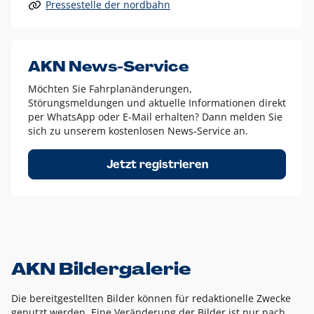
Pressestelle der nordbahn
Alle anderen Logo-Varianten dürfen nur in Ausnahmefällen
eingesetzt werden und bedürfen der vorherigen Absprache
mit der Marketingabteilung.
Diese Ausnahmen sind zum Beispiel:
AKN News-Service
weißes Logo auf anderen farbigen Hintergründen als
Möchten Sie Fahrplanänderungen,
dem AKN Blau,
Störungsmeldungen und aktuelle Informationen direkt
weißes Logo auf Fotohintergründen,
per WhatsApp oder E-Mail erhalten? Dann melden Sie
sich zu unserem kostenlosen News-Service an.
schwarzes Logo für reine Schwarz-Weiß-Umsetzungen
Um das Logo herum muss ein Schutzraum von jeweils einer
Jetzt registrieren
Höhe bzw. Breite des N aus AKN in alle Richtungen
eingehalten werden – ausgehend vom AKN Schriftzug. In
diesem Bereich dürfen keine anderen Logos, Grafikelemente
oder Ähnliches platziert werden.
AKN Bildergalerie
Die bereitgestellten Bilder können für redaktionelle Zwecke
genutzt werden. Eine Veränderung der Bilder ist nur nach