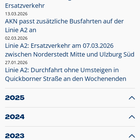
Ersatzverkehr
13.03.2026
AKN passt zusätzliche Busfahrten auf der
Linie A2 an
02.03.2026
Linie A2: Ersatzverkehr am 07.03.2026
zwischen Norderstedt Mitte und Ulzburg Süd
27.01.2026
Linie A2: Durchfahrt ohne Umsteigen in
Quickborner Straße an den Wochenenden
2025
23.12.2025
28
Projekt S5: Start der Bauarbeiten am
F
2024
Bahnhof Henstedt-Ulzburg im Januar 2026
10.12.2024
28
Großprojekt S5: Sperrung der Bahnstraße in
F
2023