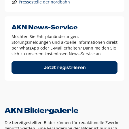
Pressestelle der nordbahn
Alle anderen Logo-Varianten dürfen nur in Ausnahmefällen
eingesetzt werden und bedürfen der vorherigen Absprache
mit der Marketingabteilung.
Diese Ausnahmen sind zum Beispiel:
AKN News-Service
weißes Logo auf anderen farbigen Hintergründen als
Möchten Sie Fahrplanänderungen,
dem AKN Blau,
Störungsmeldungen und aktuelle Informationen direkt
weißes Logo auf Fotohintergründen,
per WhatsApp oder E-Mail erhalten? Dann melden Sie
sich zu unserem kostenlosen News-Service an.
schwarzes Logo für reine Schwarz-Weiß-Umsetzungen
Um das Logo herum muss ein Schutzraum von jeweils einer
Jetzt registrieren
Höhe bzw. Breite des N aus AKN in alle Richtungen
eingehalten werden – ausgehend vom AKN Schriftzug. In
diesem Bereich dürfen keine anderen Logos, Grafikelemente
oder Ähnliches platziert werden.
AKN Bildergalerie
Die bereitgestellten Bilder können für redaktionelle Zwecke
genutzt werden. Eine Veränderung der Bilder ist nur nach