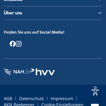
Fundsachen
Häufige Fragen
Barrierefreies Reisen
Über uns
Erklärung Barrierefreiheit
Historie
Medienportal
Finden Sie uns auf Social Media!
Offenlegungen
|
|
|
AGB
Datenschutz
Impressum
|
AKN Beekeeper
Cookie-Einstellungen