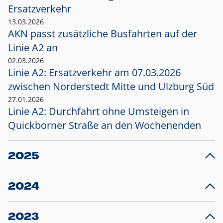
Ersatzverkehr
13.03.2026
AKN passt zusätzliche Busfahrten auf der
Linie A2 an
02.03.2026
Linie A2: Ersatzverkehr am 07.03.2026
zwischen Norderstedt Mitte und Ulzburg Süd
27.01.2026
Linie A2: Durchfahrt ohne Umsteigen in
Quickborner Straße an den Wochenenden
2025
23.12.2025
28
Projekt S5: Start der Bauarbeiten am
F
2024
Bahnhof Henstedt-Ulzburg im Januar 2026
10.12.2024
28
Großprojekt S5: Sperrung der Bahnstraße in
F
2023