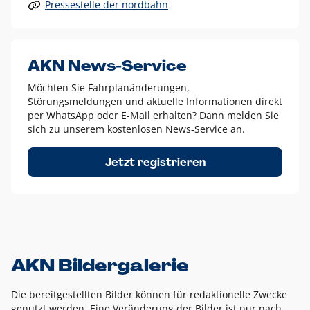
Pressestelle der nordbahn
Alle anderen Logo-Varianten dürfen nur in Ausnahmefällen
eingesetzt werden und bedürfen der vorherigen Absprache
mit der Marketingabteilung.
Diese Ausnahmen sind zum Beispiel:
AKN News-Service
weißes Logo auf anderen farbigen Hintergründen als
Möchten Sie Fahrplanänderungen,
dem AKN Blau,
Störungsmeldungen und aktuelle Informationen direkt
weißes Logo auf Fotohintergründen,
per WhatsApp oder E-Mail erhalten? Dann melden Sie
sich zu unserem kostenlosen News-Service an.
schwarzes Logo für reine Schwarz-Weiß-Umsetzungen
Um das Logo herum muss ein Schutzraum von jeweils einer
Jetzt registrieren
Höhe bzw. Breite des N aus AKN in alle Richtungen
eingehalten werden – ausgehend vom AKN Schriftzug. In
diesem Bereich dürfen keine anderen Logos, Grafikelemente
oder Ähnliches platziert werden.
AKN Bildergalerie
Die bereitgestellten Bilder können für redaktionelle Zwecke
genutzt werden. Eine Veränderung der Bilder ist nur nach