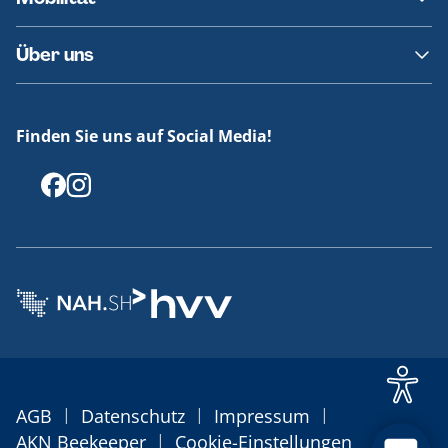
Fundsachen
Häufige Fragen
Barrierefreies Reisen
Über uns
Erklärung Barrierefreiheit
Historie
Medienportal
Finden Sie uns auf Social Media!
Offenlegungen
|
|
|
AGB
Datenschutz
Impressum
|
AKN Beekeeper
Cookie-Einstellungen