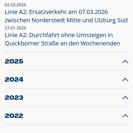
02.03.2026
Linie A2: Ersatzverkehr am 07.03.2026
zwischen Norderstedt Mitte und Ulzburg Süd
27.01.2026
Linie A2: Durchfahrt ohne Umsteigen in
Quickborner Straße an den Wochenenden
2025
23.12.2025
28
Projekt S5: Start der Bauarbeiten am
F
2024
Bahnhof Henstedt-Ulzburg im Januar 2026
10.12.2024
28
Großprojekt S5: Sperrung der Bahnstraße in
F
2023
Ellerau mit Ausweitung des Ersatzverkehrs
20.12.2023
14
Schleswig-Holstein verlängert den
A
2022
Verkehrsvertrag der AKN und bestellt den
T
22.12.2022
12
Expresszug für die Strecke Norderstedt -
Baustart S21 am 16.01.2023: Fahrplan
B