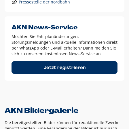
Pressestelle der nordbahn
Alle anderen Logo-Varianten dürfen nur in Ausnahmefällen
eingesetzt werden und bedürfen der vorherigen Absprache
mit der Marketingabteilung.
Diese Ausnahmen sind zum Beispiel:
AKN News-Service
weißes Logo auf anderen farbigen Hintergründen als
Möchten Sie Fahrplanänderungen,
dem AKN Blau,
Störungsmeldungen und aktuelle Informationen direkt
weißes Logo auf Fotohintergründen,
per WhatsApp oder E-Mail erhalten? Dann melden Sie
sich zu unserem kostenlosen News-Service an.
schwarzes Logo für reine Schwarz-Weiß-Umsetzungen
Um das Logo herum muss ein Schutzraum von jeweils einer
Jetzt registrieren
Höhe bzw. Breite des N aus AKN in alle Richtungen
eingehalten werden – ausgehend vom AKN Schriftzug. In
diesem Bereich dürfen keine anderen Logos, Grafikelemente
oder Ähnliches platziert werden.
AKN Bildergalerie
Die bereitgestellten Bilder können für redaktionelle Zwecke
genutzt werden. Eine Veränderung der Bilder ist nur nach