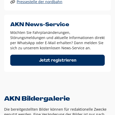
Pressestelle der nordbahn
Alle anderen Logo-Varianten dürfen nur in Ausnahmefällen
eingesetzt werden und bedürfen der vorherigen Absprache
mit der Marketingabteilung.
Diese Ausnahmen sind zum Beispiel:
AKN News-Service
weißes Logo auf anderen farbigen Hintergründen als
Möchten Sie Fahrplanänderungen,
dem AKN Blau,
Störungsmeldungen und aktuelle Informationen direkt
weißes Logo auf Fotohintergründen,
per WhatsApp oder E-Mail erhalten? Dann melden Sie
sich zu unserem kostenlosen News-Service an.
schwarzes Logo für reine Schwarz-Weiß-Umsetzungen
Um das Logo herum muss ein Schutzraum von jeweils einer
Jetzt registrieren
Höhe bzw. Breite des N aus AKN in alle Richtungen
eingehalten werden – ausgehend vom AKN Schriftzug. In
diesem Bereich dürfen keine anderen Logos, Grafikelemente
oder Ähnliches platziert werden.
AKN Bildergalerie
Die bereitgestellten Bilder können für redaktionelle Zwecke
genutzt werden. Eine Veränderung der Bilder ist nur nach