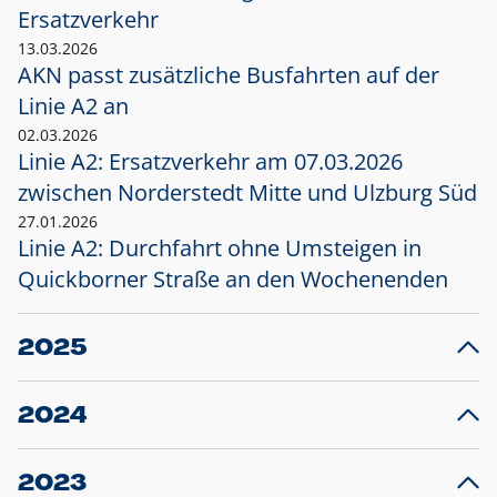
Ersatzverkehr
13.03.2026
AKN passt zusätzliche Busfahrten auf der
Linie A2 an
02.03.2026
Linie A2: Ersatzverkehr am 07.03.2026
zwischen Norderstedt Mitte und Ulzburg Süd
27.01.2026
Linie A2: Durchfahrt ohne Umsteigen in
Quickborner Straße an den Wochenenden
2025
23.12.2025
28
Projekt S5: Start der Bauarbeiten am
F
2024
Bahnhof Henstedt-Ulzburg im Januar 2026
10.12.2024
28
Großprojekt S5: Sperrung der Bahnstraße in
F
2023