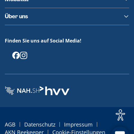
Fundsachen
Häufige Fragen
Barrierefreies Reisen
Über uns
Erklärung Barrierefreiheit
Historie
Medienportal
Finden Sie uns auf Social Media!
Offenlegungen
|
|
|
AGB
Datenschutz
Impressum
|
AKN Beekeeper
Cookie-Einstellungen