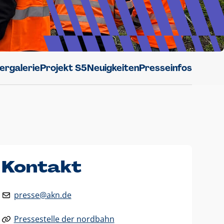
dergalerie
Projekt S5
Neuigkeiten
Presseinfos
Kontakt
presse@akn.de
Pressestelle der nordbahn