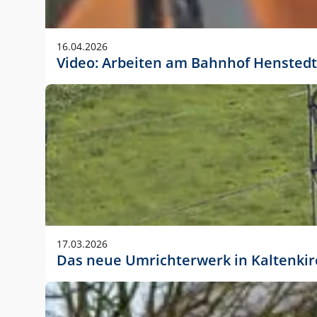
Anwendungsgröße im Layout:
Die Logohöhe beträgt 4 – 10 % der jeweiligen For
16.04.2026
folgende fest definierte Anwendungsgrößen im Lay
Video: Arbeiten am Bahnhof Henstedt
DIN A4 – 11 mm hoch (4 %)
DIN A3 – 15 mm hoch (5 %)
DIN A1 – 39 mm hoch (5 %)
DIN lang – 10 mm hoch (5 %)
1080 x 1080 px – 78 px hoch (7 %)
In Ausnahmefällen darf das Logo jedoch auch größe
stets der vorherigen Absprache mit der Marketinga
17.03.2026
Das neue Umrichterwerk in Kaltenki