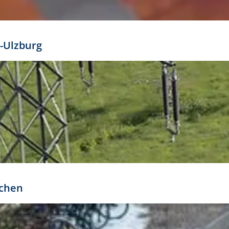
mathöhe. Daraus ergeben sich für gängige Formate
out:
-Ulzburg
r oder kleiner gesetzt werden. Dazu bedarf es jedoch
bteilung.
rchen