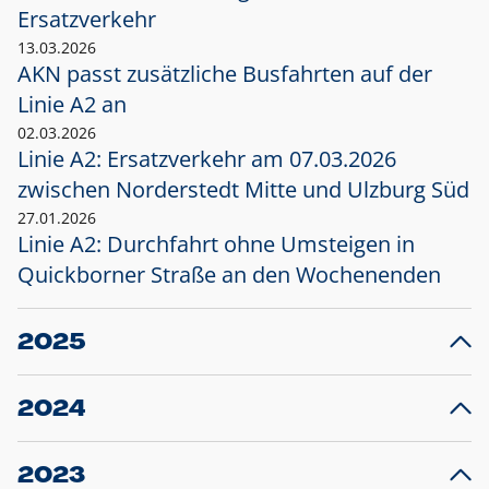
Ersatzverkehr
13.03.2026
AKN passt zusätzliche Busfahrten auf der
Linie A2 an
02.03.2026
Linie A2: Ersatzverkehr am 07.03.2026
zwischen Norderstedt Mitte und Ulzburg Süd
27.01.2026
Linie A2: Durchfahrt ohne Umsteigen in
Quickborner Straße an den Wochenenden
2025
23.12.2025
28
Projekt S5: Start der Bauarbeiten am
F
2024
Bahnhof Henstedt-Ulzburg im Januar 2026
10.12.2024
28
Großprojekt S5: Sperrung der Bahnstraße in
F
2023