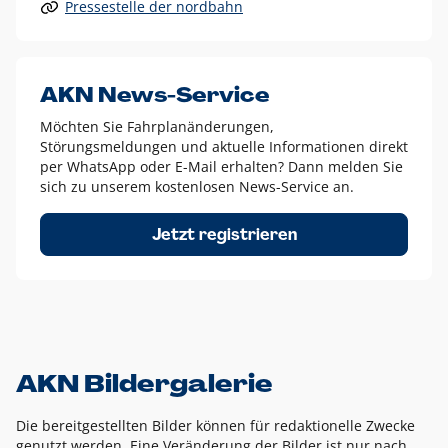
Pressestelle der nordbahn
Alle anderen Logo-Varianten dürfen nur in Ausnahmefällen
eingesetzt werden und bedürfen der vorherigen Absprache
mit der Marketingabteilung.
Diese Ausnahmen sind zum Beispiel:
AKN News-Service
weißes Logo auf anderen farbigen Hintergründen als
Möchten Sie Fahrplanänderungen,
dem AKN Blau,
Störungsmeldungen und aktuelle Informationen direkt
weißes Logo auf Fotohintergründen,
per WhatsApp oder E-Mail erhalten? Dann melden Sie
sich zu unserem kostenlosen News-Service an.
schwarzes Logo für reine Schwarz-Weiß-Umsetzungen
Um das Logo herum muss ein Schutzraum von jeweils einer
Jetzt registrieren
Höhe bzw. Breite des N aus AKN in alle Richtungen
eingehalten werden – ausgehend vom AKN Schriftzug. In
diesem Bereich dürfen keine anderen Logos, Grafikelemente
oder Ähnliches platziert werden.
AKN Bildergalerie
Die bereitgestellten Bilder können für redaktionelle Zwecke
genutzt werden. Eine Veränderung der Bilder ist nur nach