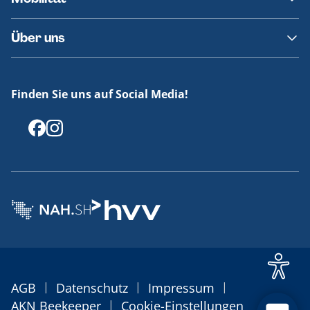
Fundsachen
Häufige Fragen
Barrierefreies Reisen
Über uns
Erklärung Barrierefreiheit
Historie
Medienportal
Finden Sie uns auf Social Media!
Offenlegungen
|
|
|
AGB
Datenschutz
Impressum
|
AKN Beekeeper
Cookie-Einstellungen