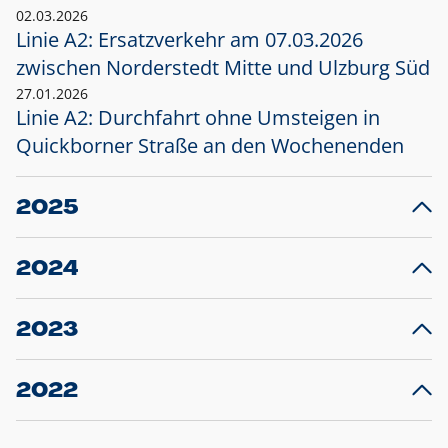
02.03.2026
Linie A2: Ersatzverkehr am 07.03.2026
zwischen Norderstedt Mitte und Ulzburg Süd
27.01.2026
Linie A2: Durchfahrt ohne Umsteigen in
Quickborner Straße an den Wochenenden
2025
23.12.2025
28
Projekt S5: Start der Bauarbeiten am
F
2024
Bahnhof Henstedt-Ulzburg im Januar 2026
10.12.2024
28
Großprojekt S5: Sperrung der Bahnstraße in
F
2023
Ellerau mit Ausweitung des Ersatzverkehrs
20.12.2023
14
Schleswig-Holstein verlängert den
A
2022
Verkehrsvertrag der AKN und bestellt den
T
22.12.2022
12
Expresszug für die Strecke Norderstedt -
Baustart S21 am 16.01.2023: Fahrplan
B