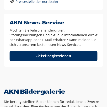
Pressestelle der nordbahn
Alle anderen Logo-Varianten dürfen nur in Ausnahmefällen
eingesetzt werden und bedürfen der vorherigen Absprache
mit der Marketingabteilung.
Diese Ausnahmen sind zum Beispiel:
AKN News-Service
weißes Logo auf anderen farbigen Hintergründen als
Möchten Sie Fahrplanänderungen,
dem AKN Blau,
Störungsmeldungen und aktuelle Informationen direkt
weißes Logo auf Fotohintergründen,
per WhatsApp oder E-Mail erhalten? Dann melden Sie
sich zu unserem kostenlosen News-Service an.
schwarzes Logo für reine Schwarz-Weiß-Umsetzungen
Um das Logo herum muss ein Schutzraum von jeweils einer
Jetzt registrieren
Höhe bzw. Breite des N aus AKN in alle Richtungen
eingehalten werden – ausgehend vom AKN Schriftzug. In
diesem Bereich dürfen keine anderen Logos, Grafikelemente
oder Ähnliches platziert werden.
AKN Bildergalerie
Die bereitgestellten Bilder können für redaktionelle Zwecke
genutzt werden. Eine Veränderung der Bilder ist nur nach