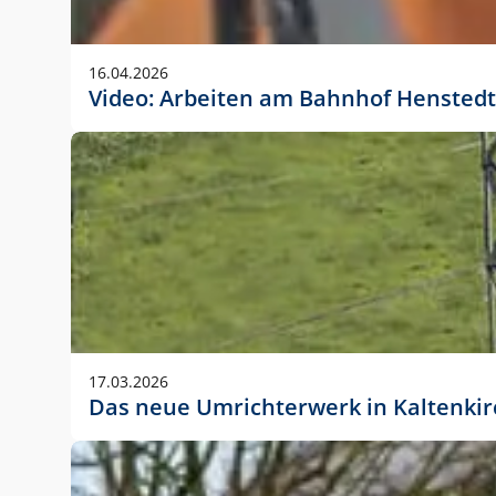
Anwendungsgröße im Layout:
Die Logohöhe beträgt 4 – 10 % der jeweiligen For
16.04.2026
folgende fest definierte Anwendungsgrößen im Lay
Video: Arbeiten am Bahnhof Henstedt
DIN A4 – 11 mm hoch (4 %)
DIN A3 – 15 mm hoch (5 %)
DIN A1 – 39 mm hoch (5 %)
DIN lang – 10 mm hoch (5 %)
1080 x 1080 px – 78 px hoch (7 %)
In Ausnahmefällen darf das Logo jedoch auch größe
stets der vorherigen Absprache mit der Marketinga
17.03.2026
Das neue Umrichterwerk in Kaltenki