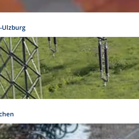
mathöhe. Daraus ergeben sich für gängige Formate
out:
-Ulzburg
r oder kleiner gesetzt werden. Dazu bedarf es jedoch
bteilung.
rchen