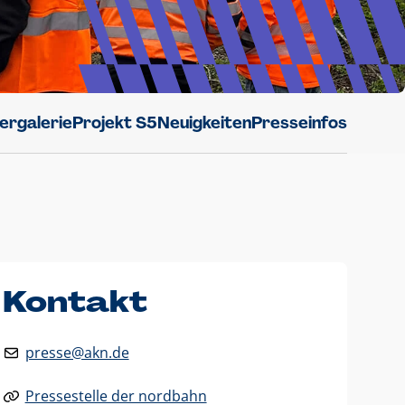
dergalerie
Projekt S5
Neuigkeiten
Presseinfos
Kontakt
presse@akn.de
Pressestelle der nordbahn