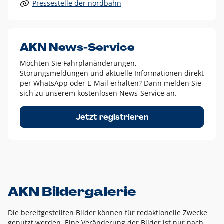
Pressestelle der nordbahn
Alle anderen Logo-Varianten dürfen nur in Ausnahmefällen
eingesetzt werden und bedürfen der vorherigen Absprache
mit der Marketingabteilung.
Diese Ausnahmen sind zum Beispiel:
AKN News-Service
weißes Logo auf anderen farbigen Hintergründen als
Möchten Sie Fahrplanänderungen,
dem AKN Blau,
Störungsmeldungen und aktuelle Informationen direkt
weißes Logo auf Fotohintergründen,
per WhatsApp oder E-Mail erhalten? Dann melden Sie
sich zu unserem kostenlosen News-Service an.
schwarzes Logo für reine Schwarz-Weiß-Umsetzungen
Um das Logo herum muss ein Schutzraum von jeweils einer
Jetzt registrieren
Höhe bzw. Breite des N aus AKN in alle Richtungen
eingehalten werden – ausgehend vom AKN Schriftzug. In
diesem Bereich dürfen keine anderen Logos, Grafikelemente
oder Ähnliches platziert werden.
AKN Bildergalerie
Die bereitgestellten Bilder können für redaktionelle Zwecke
genutzt werden. Eine Veränderung der Bilder ist nur nach