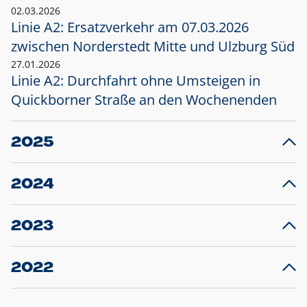
02.03.2026
Linie A2: Ersatzverkehr am 07.03.2026
zwischen Norderstedt Mitte und Ulzburg Süd
27.01.2026
Linie A2: Durchfahrt ohne Umsteigen in
Quickborner Straße an den Wochenenden
2025
23.12.2025
28
Projekt S5: Start der Bauarbeiten am
F
2024
Bahnhof Henstedt-Ulzburg im Januar 2026
10.12.2024
28
Großprojekt S5: Sperrung der Bahnstraße in
F
2023
Ellerau mit Ausweitung des Ersatzverkehrs
20.12.2023
14
Schleswig-Holstein verlängert den
A
2022
Verkehrsvertrag der AKN und bestellt den
T
22.12.2022
12
Expresszug für die Strecke Norderstedt -
Baustart S21 am 16.01.2023: Fahrplan
B