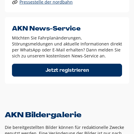
Pressestelle der nordbahn
Alle anderen Logo-Varianten dürfen nur in Ausnahmefällen
eingesetzt werden und bedürfen der vorherigen Absprache
mit der Marketingabteilung.
Diese Ausnahmen sind zum Beispiel:
AKN News-Service
weißes Logo auf anderen farbigen Hintergründen als
Möchten Sie Fahrplanänderungen,
dem AKN Blau,
Störungsmeldungen und aktuelle Informationen direkt
weißes Logo auf Fotohintergründen,
per WhatsApp oder E-Mail erhalten? Dann melden Sie
sich zu unserem kostenlosen News-Service an.
schwarzes Logo für reine Schwarz-Weiß-Umsetzungen
Um das Logo herum muss ein Schutzraum von jeweils einer
Jetzt registrieren
Höhe bzw. Breite des N aus AKN in alle Richtungen
eingehalten werden – ausgehend vom AKN Schriftzug. In
diesem Bereich dürfen keine anderen Logos, Grafikelemente
oder Ähnliches platziert werden.
AKN Bildergalerie
Die bereitgestellten Bilder können für redaktionelle Zwecke
genutzt werden. Eine Veränderung der Bilder ist nur nach