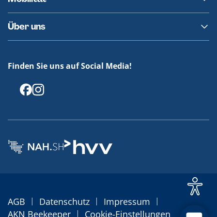
Fundsachen
Häufige Fragen
Barrierefreies Reisen
Über uns
Erklärung Barrierefreiheit
Historie
Medienportal
Finden Sie uns auf Social Media!
Offenlegungen
|
|
|
AGB
Datenschutz
Impressum
|
AKN Beekeeper
Cookie-Einstellungen