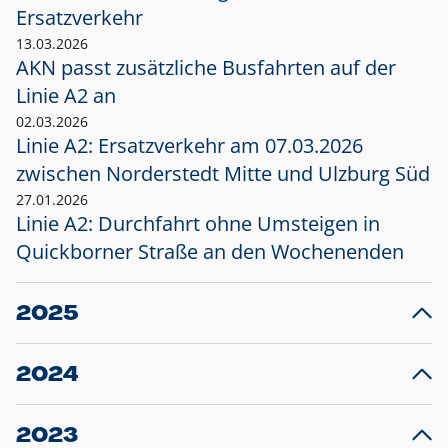
Ersatzverkehr
13.03.2026
AKN passt zusätzliche Busfahrten auf der
Linie A2 an
02.03.2026
Linie A2: Ersatzverkehr am 07.03.2026
zwischen Norderstedt Mitte und Ulzburg Süd
27.01.2026
Linie A2: Durchfahrt ohne Umsteigen in
Quickborner Straße an den Wochenenden
2025
23.12.2025
28
Projekt S5: Start der Bauarbeiten am
F
2024
Bahnhof Henstedt-Ulzburg im Januar 2026
10.12.2024
28
Großprojekt S5: Sperrung der Bahnstraße in
F
2023