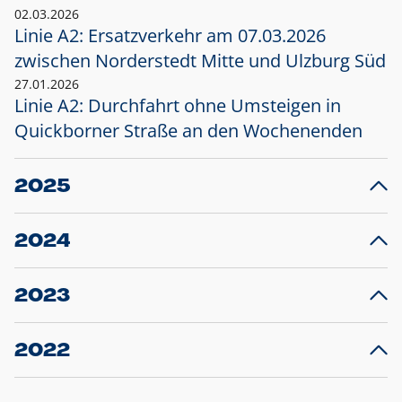
02.03.2026
Linie A2: Ersatzverkehr am 07.03.2026
zwischen Norderstedt Mitte und Ulzburg Süd
27.01.2026
Linie A2: Durchfahrt ohne Umsteigen in
Quickborner Straße an den Wochenenden
2025
23.12.2025
28
Projekt S5: Start der Bauarbeiten am
F
2024
Bahnhof Henstedt-Ulzburg im Januar 2026
10.12.2024
28
Großprojekt S5: Sperrung der Bahnstraße in
F
2023
Ellerau mit Ausweitung des Ersatzverkehrs
20.12.2023
14
Schleswig-Holstein verlängert den
A
2022
Verkehrsvertrag der AKN und bestellt den
T
22.12.2022
12
Expresszug für die Strecke Norderstedt -
Baustart S21 am 16.01.2023: Fahrplan
B