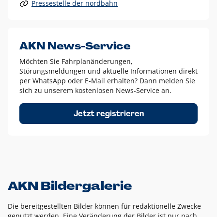
Pressestelle der nordbahn
Alle anderen Logo-Varianten dürfen nur in Ausnahmefällen
eingesetzt werden und bedürfen der vorherigen Absprache
mit der Marketingabteilung.
Diese Ausnahmen sind zum Beispiel:
AKN News-Service
weißes Logo auf anderen farbigen Hintergründen als
Möchten Sie Fahrplanänderungen,
dem AKN Blau,
Störungsmeldungen und aktuelle Informationen direkt
weißes Logo auf Fotohintergründen,
per WhatsApp oder E-Mail erhalten? Dann melden Sie
sich zu unserem kostenlosen News-Service an.
schwarzes Logo für reine Schwarz-Weiß-Umsetzungen
Um das Logo herum muss ein Schutzraum von jeweils einer
Jetzt registrieren
Höhe bzw. Breite des N aus AKN in alle Richtungen
eingehalten werden – ausgehend vom AKN Schriftzug. In
diesem Bereich dürfen keine anderen Logos, Grafikelemente
oder Ähnliches platziert werden.
AKN Bildergalerie
Die bereitgestellten Bilder können für redaktionelle Zwecke
genutzt werden. Eine Veränderung der Bilder ist nur nach