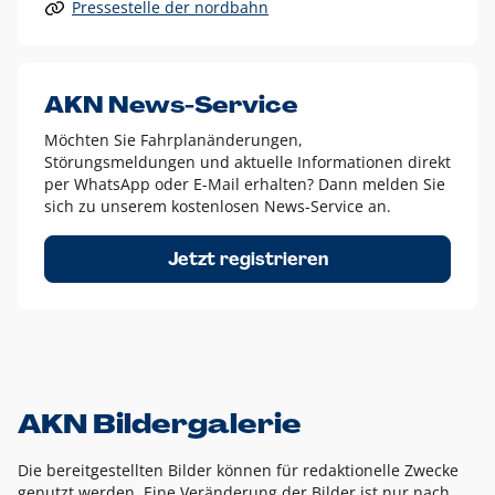
Pressestelle der nordbahn
Alle anderen Logo-Varianten dürfen nur in Ausnahmefällen
eingesetzt werden und bedürfen der vorherigen Absprache
mit der Marketingabteilung.
Diese Ausnahmen sind zum Beispiel:
AKN News-Service
weißes Logo auf anderen farbigen Hintergründen als
Möchten Sie Fahrplanänderungen,
dem AKN Blau,
Störungsmeldungen und aktuelle Informationen direkt
weißes Logo auf Fotohintergründen,
per WhatsApp oder E-Mail erhalten? Dann melden Sie
sich zu unserem kostenlosen News-Service an.
schwarzes Logo für reine Schwarz-Weiß-Umsetzungen
Um das Logo herum muss ein Schutzraum von jeweils einer
Jetzt registrieren
Höhe bzw. Breite des N aus AKN in alle Richtungen
eingehalten werden – ausgehend vom AKN Schriftzug. In
diesem Bereich dürfen keine anderen Logos, Grafikelemente
oder Ähnliches platziert werden.
AKN Bildergalerie
Die bereitgestellten Bilder können für redaktionelle Zwecke
genutzt werden. Eine Veränderung der Bilder ist nur nach