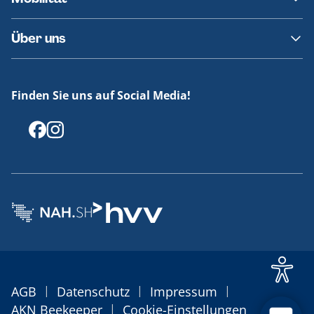
Fundsachen
Häufige Fragen
Barrierefreies Reisen
Über uns
Erklärung Barrierefreiheit
Historie
Medienportal
Finden Sie uns auf Social Media!
Offenlegungen
|
|
|
AGB
Datenschutz
Impressum
|
AKN Beekeeper
Cookie-Einstellungen