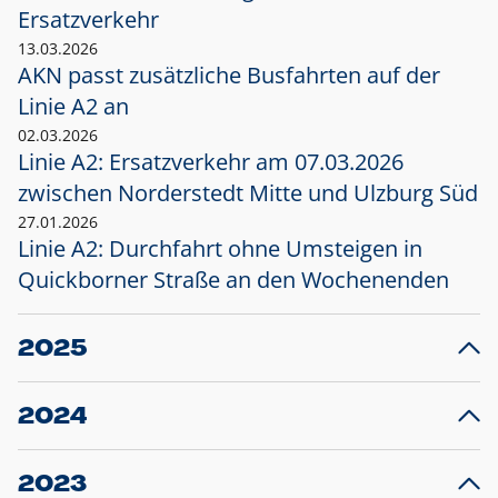
Ersatzverkehr
13.03.2026
AKN passt zusätzliche Busfahrten auf der
Linie A2 an
02.03.2026
Linie A2: Ersatzverkehr am 07.03.2026
zwischen Norderstedt Mitte und Ulzburg Süd
27.01.2026
Linie A2: Durchfahrt ohne Umsteigen in
Quickborner Straße an den Wochenenden
2025
23.12.2025
28
Projekt S5: Start der Bauarbeiten am
F
2024
Bahnhof Henstedt-Ulzburg im Januar 2026
10.12.2024
28
Großprojekt S5: Sperrung der Bahnstraße in
F
2023