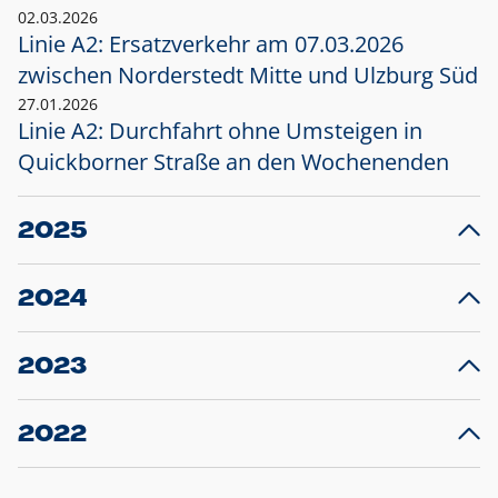
02.03.2026
Linie A2: Ersatzverkehr am 07.03.2026
zwischen Norderstedt Mitte und Ulzburg Süd
27.01.2026
Linie A2: Durchfahrt ohne Umsteigen in
Quickborner Straße an den Wochenenden
2025
23.12.2025
28
Projekt S5: Start der Bauarbeiten am
F
2024
Bahnhof Henstedt-Ulzburg im Januar 2026
10.12.2024
28
Großprojekt S5: Sperrung der Bahnstraße in
F
2023
Ellerau mit Ausweitung des Ersatzverkehrs
20.12.2023
14
Schleswig-Holstein verlängert den
A
2022
Verkehrsvertrag der AKN und bestellt den
T
22.12.2022
12
Expresszug für die Strecke Norderstedt -
Baustart S21 am 16.01.2023: Fahrplan
B