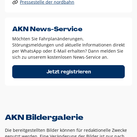
Pressestelle der nordbahn
Alle anderen Logo-Varianten dürfen nur in Ausnahmefällen
eingesetzt werden und bedürfen der vorherigen Absprache
mit der Marketingabteilung.
Diese Ausnahmen sind zum Beispiel:
AKN News-Service
weißes Logo auf anderen farbigen Hintergründen als
Möchten Sie Fahrplanänderungen,
dem AKN Blau,
Störungsmeldungen und aktuelle Informationen direkt
weißes Logo auf Fotohintergründen,
per WhatsApp oder E-Mail erhalten? Dann melden Sie
sich zu unserem kostenlosen News-Service an.
schwarzes Logo für reine Schwarz-Weiß-Umsetzungen
Um das Logo herum muss ein Schutzraum von jeweils einer
Jetzt registrieren
Höhe bzw. Breite des N aus AKN in alle Richtungen
eingehalten werden – ausgehend vom AKN Schriftzug. In
diesem Bereich dürfen keine anderen Logos, Grafikelemente
oder Ähnliches platziert werden.
AKN Bildergalerie
Die bereitgestellten Bilder können für redaktionelle Zwecke
genutzt werden. Eine Veränderung der Bilder ist nur nach