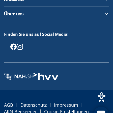
Fundsachen
Häufige Fragen
Barrierefreies Reisen
Über uns
Erklärung Barrierefreiheit
Historie
Medienportal
Finden Sie uns auf Social Media!
Offenlegungen
|
|
|
AGB
Datenschutz
Impressum
|
AKN Beekeeper
Cookie-Einstellungen