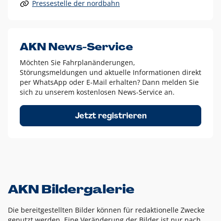
Pressestelle der nordbahn
Alle anderen Logo-Varianten dürfen nur in Ausnahmefällen
eingesetzt werden und bedürfen der vorherigen Absprache
mit der Marketingabteilung.
Diese Ausnahmen sind zum Beispiel:
AKN News-Service
weißes Logo auf anderen farbigen Hintergründen als
Möchten Sie Fahrplanänderungen,
dem AKN Blau,
Störungsmeldungen und aktuelle Informationen direkt
weißes Logo auf Fotohintergründen,
per WhatsApp oder E-Mail erhalten? Dann melden Sie
sich zu unserem kostenlosen News-Service an.
schwarzes Logo für reine Schwarz-Weiß-Umsetzungen
Um das Logo herum muss ein Schutzraum von jeweils einer
Jetzt registrieren
Höhe bzw. Breite des N aus AKN in alle Richtungen
eingehalten werden – ausgehend vom AKN Schriftzug. In
diesem Bereich dürfen keine anderen Logos, Grafikelemente
oder Ähnliches platziert werden.
AKN Bildergalerie
Die bereitgestellten Bilder können für redaktionelle Zwecke
genutzt werden. Eine Veränderung der Bilder ist nur nach