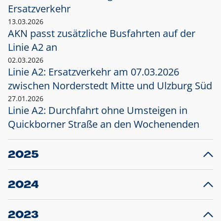
Ersatzverkehr
13.03.2026
AKN passt zusätzliche Busfahrten auf der
Linie A2 an
02.03.2026
Linie A2: Ersatzverkehr am 07.03.2026
zwischen Norderstedt Mitte und Ulzburg Süd
27.01.2026
Linie A2: Durchfahrt ohne Umsteigen in
Quickborner Straße an den Wochenenden
2025
23.12.2025
28
Projekt S5: Start der Bauarbeiten am
F
2024
Bahnhof Henstedt-Ulzburg im Januar 2026
10.12.2024
28
Großprojekt S5: Sperrung der Bahnstraße in
F
2023