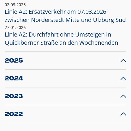
02.03.2026
Linie A2: Ersatzverkehr am 07.03.2026
zwischen Norderstedt Mitte und Ulzburg Süd
27.01.2026
Linie A2: Durchfahrt ohne Umsteigen in
Quickborner Straße an den Wochenenden
2025
23.12.2025
28
Projekt S5: Start der Bauarbeiten am
F
2024
Bahnhof Henstedt-Ulzburg im Januar 2026
10.12.2024
28
Großprojekt S5: Sperrung der Bahnstraße in
F
2023
Ellerau mit Ausweitung des Ersatzverkehrs
20.12.2023
14
Schleswig-Holstein verlängert den
A
2022
Verkehrsvertrag der AKN und bestellt den
T
22.12.2022
12
Expresszug für die Strecke Norderstedt -
Baustart S21 am 16.01.2023: Fahrplan
B