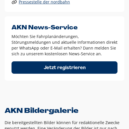
Pressestelle der nordbahn
Alle anderen Logo-Varianten dürfen nur in Ausnahmefällen
eingesetzt werden und bedürfen der vorherigen Absprache
mit der Marketingabteilung.
Diese Ausnahmen sind zum Beispiel:
AKN News-Service
weißes Logo auf anderen farbigen Hintergründen als
Möchten Sie Fahrplanänderungen,
dem AKN Blau,
Störungsmeldungen und aktuelle Informationen direkt
weißes Logo auf Fotohintergründen,
per WhatsApp oder E-Mail erhalten? Dann melden Sie
sich zu unserem kostenlosen News-Service an.
schwarzes Logo für reine Schwarz-Weiß-Umsetzungen
Um das Logo herum muss ein Schutzraum von jeweils einer
Jetzt registrieren
Höhe bzw. Breite des N aus AKN in alle Richtungen
eingehalten werden – ausgehend vom AKN Schriftzug. In
diesem Bereich dürfen keine anderen Logos, Grafikelemente
oder Ähnliches platziert werden.
AKN Bildergalerie
Die bereitgestellten Bilder können für redaktionelle Zwecke
genutzt werden. Eine Veränderung der Bilder ist nur nach