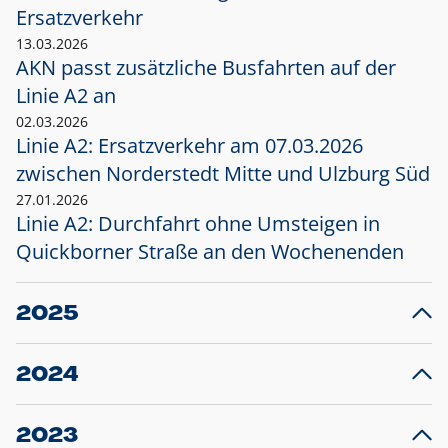
Ersatzverkehr
13.03.2026
AKN passt zusätzliche Busfahrten auf der
Linie A2 an
02.03.2026
Linie A2: Ersatzverkehr am 07.03.2026
zwischen Norderstedt Mitte und Ulzburg Süd
27.01.2026
Linie A2: Durchfahrt ohne Umsteigen in
Quickborner Straße an den Wochenenden
2025
23.12.2025
28
Projekt S5: Start der Bauarbeiten am
F
2024
Bahnhof Henstedt-Ulzburg im Januar 2026
10.12.2024
28
Großprojekt S5: Sperrung der Bahnstraße in
F
2023