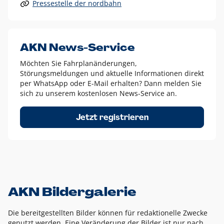
Pressestelle der nordbahn
Alle anderen Logo-Varianten dürfen nur in Ausnahmefällen
eingesetzt werden und bedürfen der vorherigen Absprache
mit der Marketingabteilung.
Diese Ausnahmen sind zum Beispiel:
AKN News-Service
weißes Logo auf anderen farbigen Hintergründen als
Möchten Sie Fahrplanänderungen,
dem AKN Blau,
Störungsmeldungen und aktuelle Informationen direkt
weißes Logo auf Fotohintergründen,
per WhatsApp oder E-Mail erhalten? Dann melden Sie
sich zu unserem kostenlosen News-Service an.
schwarzes Logo für reine Schwarz-Weiß-Umsetzungen
Um das Logo herum muss ein Schutzraum von jeweils einer
Jetzt registrieren
Höhe bzw. Breite des N aus AKN in alle Richtungen
eingehalten werden – ausgehend vom AKN Schriftzug. In
diesem Bereich dürfen keine anderen Logos, Grafikelemente
oder Ähnliches platziert werden.
AKN Bildergalerie
Die bereitgestellten Bilder können für redaktionelle Zwecke
genutzt werden. Eine Veränderung der Bilder ist nur nach