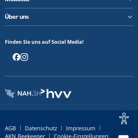
Fundsachen
Häufige Fragen
Barrierefreies Reisen
Über uns
Erklärung Barrierefreiheit
Historie
Medienportal
Finden Sie uns auf Social Media!
Offenlegungen
|
|
|
AGB
Datenschutz
Impressum
|
AKN Beekeeper
Cookie-Einstellungen