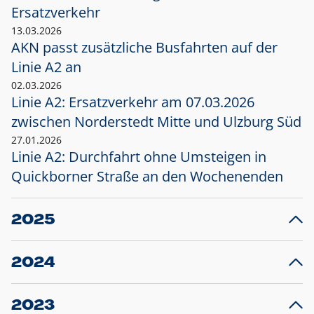
Ersatzverkehr
13.03.2026
AKN passt zusätzliche Busfahrten auf der
Linie A2 an
02.03.2026
Linie A2: Ersatzverkehr am 07.03.2026
zwischen Norderstedt Mitte und Ulzburg Süd
27.01.2026
Linie A2: Durchfahrt ohne Umsteigen in
Quickborner Straße an den Wochenenden
2025
23.12.2025
28
Projekt S5: Start der Bauarbeiten am
F
2024
Bahnhof Henstedt-Ulzburg im Januar 2026
10.12.2024
28
Großprojekt S5: Sperrung der Bahnstraße in
F
2023