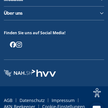
Fundsachen
Häufige Fragen
Barrierefreies Reisen
Über uns
Erklärung Barrierefreiheit
Historie
Medienportal
Finden Sie uns auf Social Media!
Offenlegungen
|
|
|
AGB
Datenschutz
Impressum
|
AKN Beekeeper
Cookie-Einstellungen