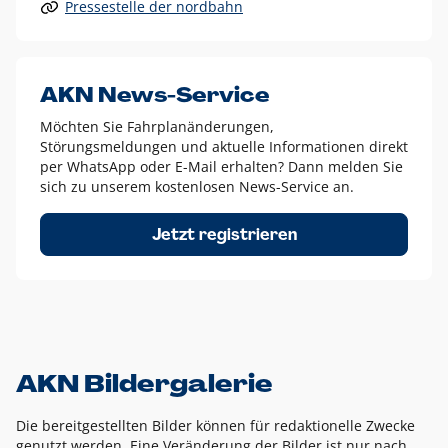
Pressestelle der nordbahn
Alle anderen Logo-Varianten dürfen nur in Ausnahmefällen
eingesetzt werden und bedürfen der vorherigen Absprache
mit der Marketingabteilung.
Diese Ausnahmen sind zum Beispiel:
AKN News-Service
weißes Logo auf anderen farbigen Hintergründen als
Möchten Sie Fahrplanänderungen,
dem AKN Blau,
Störungsmeldungen und aktuelle Informationen direkt
weißes Logo auf Fotohintergründen,
per WhatsApp oder E-Mail erhalten? Dann melden Sie
sich zu unserem kostenlosen News-Service an.
schwarzes Logo für reine Schwarz-Weiß-Umsetzungen
Um das Logo herum muss ein Schutzraum von jeweils einer
Jetzt registrieren
Höhe bzw. Breite des N aus AKN in alle Richtungen
eingehalten werden – ausgehend vom AKN Schriftzug. In
diesem Bereich dürfen keine anderen Logos, Grafikelemente
oder Ähnliches platziert werden.
AKN Bildergalerie
Die bereitgestellten Bilder können für redaktionelle Zwecke
genutzt werden. Eine Veränderung der Bilder ist nur nach