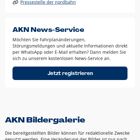
Pressestelle der nordbahn
Alle anderen Logo-Varianten dürfen nur in Ausnahmefällen
eingesetzt werden und bedürfen der vorherigen Absprache
mit der Marketingabteilung.
Diese Ausnahmen sind zum Beispiel:
AKN News-Service
weißes Logo auf anderen farbigen Hintergründen als
Möchten Sie Fahrplanänderungen,
dem AKN Blau,
Störungsmeldungen und aktuelle Informationen direkt
weißes Logo auf Fotohintergründen,
per WhatsApp oder E-Mail erhalten? Dann melden Sie
sich zu unserem kostenlosen News-Service an.
schwarzes Logo für reine Schwarz-Weiß-Umsetzungen
Um das Logo herum muss ein Schutzraum von jeweils einer
Jetzt registrieren
Höhe bzw. Breite des N aus AKN in alle Richtungen
eingehalten werden – ausgehend vom AKN Schriftzug. In
diesem Bereich dürfen keine anderen Logos, Grafikelemente
oder Ähnliches platziert werden.
AKN Bildergalerie
Die bereitgestellten Bilder können für redaktionelle Zwecke
genutzt werden. Eine Veränderung der Bilder ist nur nach