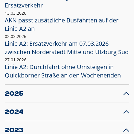
Ersatzverkehr
13.03.2026
AKN passt zusätzliche Busfahrten auf der
Linie A2 an
02.03.2026
Linie A2: Ersatzverkehr am 07.03.2026
zwischen Norderstedt Mitte und Ulzburg Süd
27.01.2026
Linie A2: Durchfahrt ohne Umsteigen in
Quickborner Straße an den Wochenenden
2025
23.12.2025
28
Projekt S5: Start der Bauarbeiten am
F
2024
Bahnhof Henstedt-Ulzburg im Januar 2026
10.12.2024
28
Großprojekt S5: Sperrung der Bahnstraße in
F
2023