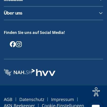
Fundsachen
Häufige Fragen
Barrierefreies Reisen
Über uns
Erklärung Barrierefreiheit
Historie
Medienportal
Finden Sie uns auf Social Media!
Offenlegungen
|
|
|
AGB
Datenschutz
Impressum
|
AKN Beekeeper
Cookie-Einstellungen