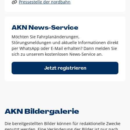
Pressestelle der nordbahn
Alle anderen Logo-Varianten dürfen nur in Ausnahmefällen
eingesetzt werden und bedürfen der vorherigen Absprache
mit der Marketingabteilung.
Diese Ausnahmen sind zum Beispiel:
AKN News-Service
weißes Logo auf anderen farbigen Hintergründen als
Möchten Sie Fahrplanänderungen,
dem AKN Blau,
Störungsmeldungen und aktuelle Informationen direkt
weißes Logo auf Fotohintergründen,
per WhatsApp oder E-Mail erhalten? Dann melden Sie
sich zu unserem kostenlosen News-Service an.
schwarzes Logo für reine Schwarz-Weiß-Umsetzungen
Um das Logo herum muss ein Schutzraum von jeweils einer
Jetzt registrieren
Höhe bzw. Breite des N aus AKN in alle Richtungen
eingehalten werden – ausgehend vom AKN Schriftzug. In
diesem Bereich dürfen keine anderen Logos, Grafikelemente
oder Ähnliches platziert werden.
AKN Bildergalerie
Die bereitgestellten Bilder können für redaktionelle Zwecke
genutzt werden. Eine Veränderung der Bilder ist nur nach