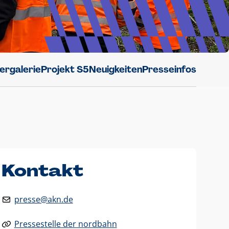
dergalerie
Projekt S5
Neuigkeiten
Presseinfos
Kontakt
presse@akn.de
Pressestelle der nordbahn