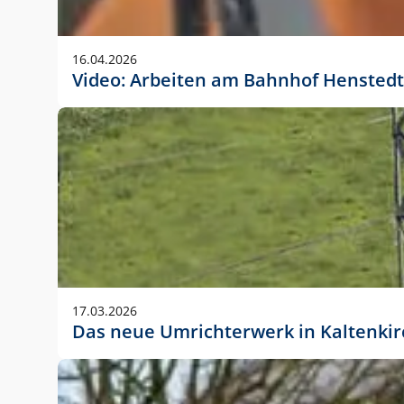
Anwendungsgröße im Layout:
Die Logohöhe beträgt 4 – 10 % der jeweiligen For
16.04.2026
folgende fest definierte Anwendungsgrößen im Lay
Video: Arbeiten am Bahnhof Henstedt
DIN A4 – 11 mm hoch (4 %)
DIN A3 – 15 mm hoch (5 %)
DIN A1 – 39 mm hoch (5 %)
DIN lang – 10 mm hoch (5 %)
1080 x 1080 px – 78 px hoch (7 %)
In Ausnahmefällen darf das Logo jedoch auch größe
stets der vorherigen Absprache mit der Marketinga
17.03.2026
Das neue Umrichterwerk in Kaltenki