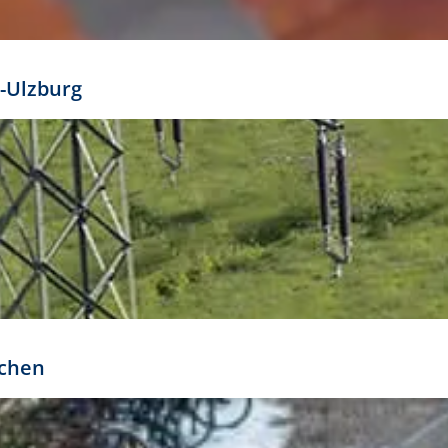
mathöhe. Daraus ergeben sich für gängige Formate
out:
-Ulzburg
r oder kleiner gesetzt werden. Dazu bedarf es jedoch
bteilung.
rchen