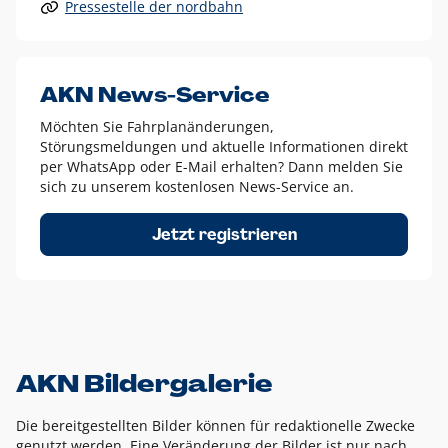
Pressestelle der nordbahn
Alle anderen Logo-Varianten dürfen nur in Ausnahmefällen
eingesetzt werden und bedürfen der vorherigen Absprache
mit der Marketingabteilung.
Diese Ausnahmen sind zum Beispiel:
AKN News-Service
weißes Logo auf anderen farbigen Hintergründen als
Möchten Sie Fahrplanänderungen,
dem AKN Blau,
Störungsmeldungen und aktuelle Informationen direkt
weißes Logo auf Fotohintergründen,
per WhatsApp oder E-Mail erhalten? Dann melden Sie
sich zu unserem kostenlosen News-Service an.
schwarzes Logo für reine Schwarz-Weiß-Umsetzungen
Um das Logo herum muss ein Schutzraum von jeweils einer
Jetzt registrieren
Höhe bzw. Breite des N aus AKN in alle Richtungen
eingehalten werden – ausgehend vom AKN Schriftzug. In
diesem Bereich dürfen keine anderen Logos, Grafikelemente
oder Ähnliches platziert werden.
AKN Bildergalerie
Die bereitgestellten Bilder können für redaktionelle Zwecke
genutzt werden. Eine Veränderung der Bilder ist nur nach