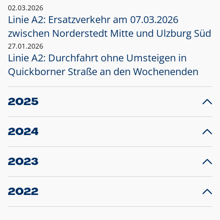
02.03.2026
Linie A2: Ersatzverkehr am 07.03.2026
zwischen Norderstedt Mitte und Ulzburg Süd
27.01.2026
Linie A2: Durchfahrt ohne Umsteigen in
Quickborner Straße an den Wochenenden
2025
23.12.2025
28
Projekt S5: Start der Bauarbeiten am
F
2024
Bahnhof Henstedt-Ulzburg im Januar 2026
10.12.2024
28
Großprojekt S5: Sperrung der Bahnstraße in
F
2023
Ellerau mit Ausweitung des Ersatzverkehrs
20.12.2023
14
Schleswig-Holstein verlängert den
A
2022
Verkehrsvertrag der AKN und bestellt den
T
22.12.2022
12
Expresszug für die Strecke Norderstedt -
Baustart S21 am 16.01.2023: Fahrplan
B