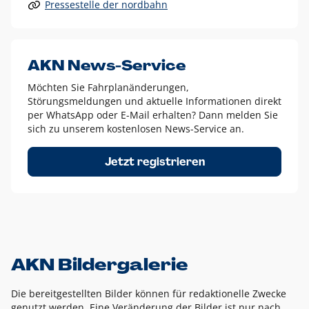
Pressestelle der nordbahn
Alle anderen Logo-Varianten dürfen nur in Ausnahmefällen
eingesetzt werden und bedürfen der vorherigen Absprache
mit der Marketingabteilung.
Diese Ausnahmen sind zum Beispiel:
AKN News-Service
weißes Logo auf anderen farbigen Hintergründen als
Möchten Sie Fahrplanänderungen,
dem AKN Blau,
Störungsmeldungen und aktuelle Informationen direkt
weißes Logo auf Fotohintergründen,
per WhatsApp oder E-Mail erhalten? Dann melden Sie
sich zu unserem kostenlosen News-Service an.
schwarzes Logo für reine Schwarz-Weiß-Umsetzungen
Um das Logo herum muss ein Schutzraum von jeweils einer
Jetzt registrieren
Höhe bzw. Breite des N aus AKN in alle Richtungen
eingehalten werden – ausgehend vom AKN Schriftzug. In
diesem Bereich dürfen keine anderen Logos, Grafikelemente
oder Ähnliches platziert werden.
AKN Bildergalerie
Die bereitgestellten Bilder können für redaktionelle Zwecke
genutzt werden. Eine Veränderung der Bilder ist nur nach