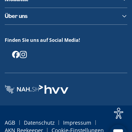
Fundsachen
Häufige Fragen
Barrierefreies Reisen
Über uns
Erklärung Barrierefreiheit
Historie
Medienportal
Finden Sie uns auf Social Media!
Offenlegungen
|
|
|
AGB
Datenschutz
Impressum
|
AKN Beekeeper
Cookie-Einstellungen