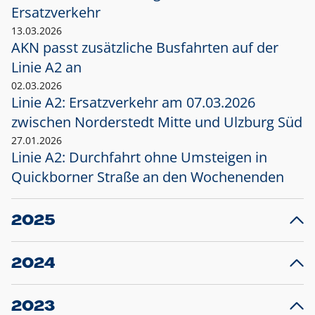
Ersatzverkehr
13.03.2026
AKN passt zusätzliche Busfahrten auf der
Linie A2 an
02.03.2026
Linie A2: Ersatzverkehr am 07.03.2026
zwischen Norderstedt Mitte und Ulzburg Süd
27.01.2026
Linie A2: Durchfahrt ohne Umsteigen in
Quickborner Straße an den Wochenenden
2025
23.12.2025
28
Projekt S5: Start der Bauarbeiten am
F
2024
Bahnhof Henstedt-Ulzburg im Januar 2026
10.12.2024
28
Großprojekt S5: Sperrung der Bahnstraße in
F
2023